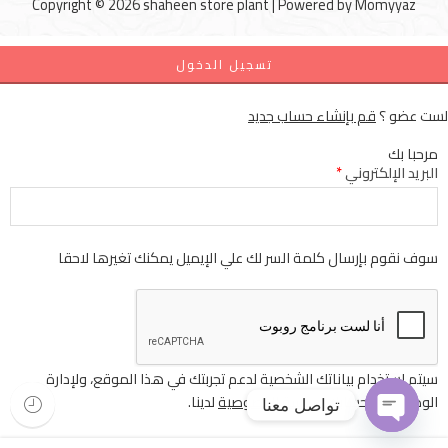
Copyright © 2026 shaheen store plant | Powered by
Momyyaz
تسجيل الدخول
لست عضو ؟
قم بإنشاء حساب جديد
مرحبا بك
البريد الإلكتروني
*
سوف نقوم بإرسال كلمة السر لك علي الإيميل يمكنك تغيرها لاحقا
سيتم استخدام بياناتك الشخصية لدعم تجربتك في هذا الموقع، ولإدارة
الوصول إلى حسابك
سياسة الخصوصية
لدينا.
تواصل معنا