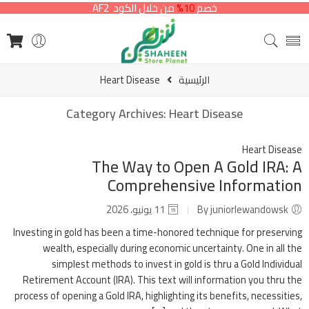
خصم
10%
من خلال الكود AF2
الرئيسية
Heart Disease
Category Archives:
Heart Disease
Heart Disease
The Way to Open A Gold IRA: A
Comprehensive Information
By juniorlewandowsk
11 يونيو، 2026
Investing in gold has been a time-honored technique for preserving
wealth, especially during economic uncertainty. One in all the
simplest methods to invest in gold is thru a Gold Individual
Retirement Account (IRA). This text will information you thru the
process of opening a Gold IRA, highlighting its benefits, necessities,