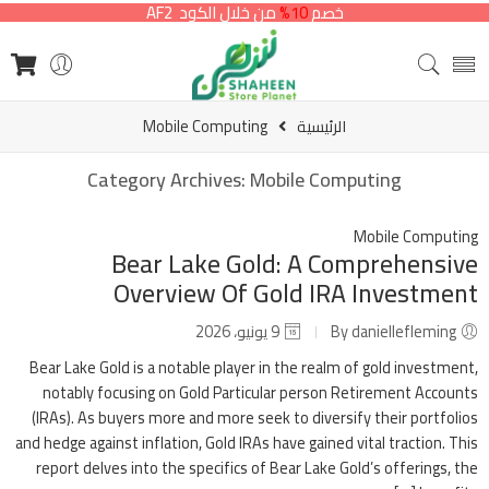
خصم
10%
من خلال الكود AF2
الرئيسية
Mobile Computing
Category Archives:
Mobile Computing
Mobile Computing
Bear Lake Gold: A Comprehensive
Overview Of Gold IRA Investment
By daniellefleming
9 يونيو، 2026
Bear Lake Gold is a notable player in the realm of gold investment,
notably focusing on Gold Particular person Retirement Accounts
(IRAs). As buyers more and more seek to diversify their portfolios
and hedge against inflation, Gold IRAs have gained vital traction. This
report delves into the specifics of Bear Lake Gold’s offerings, the