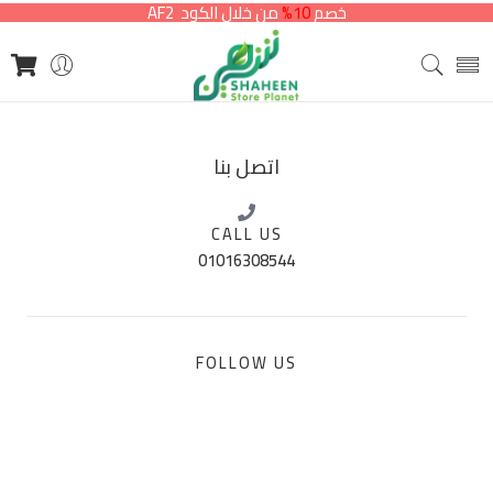
خصم
10%
من خلال الكود AF2
اتصل بنا
CALL US
01016308544
FOLLOW US