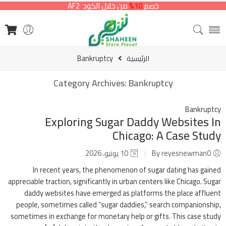
خصم
10%
من خلال الكود AF2
الرئيسية
Bankruptcy
Category Archives:
Bankruptcy
Bankruptcy
Exploring Sugar Daddy Websites In
Chicago: A Case Study
By reyesnewman0
10 يونيو، 2026
In recent years, the phenomenon of sugar dating has gained
appreciable traction, significantly in urban centers like Chicago. Sugar
daddy websites have emerged as platforms the place affluent
people, sometimes called “sugar daddies,” search companionship,
sometimes in exchange for monetary help or gifts. This case study