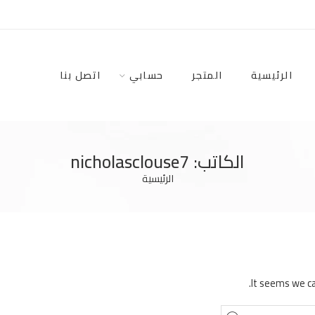
الرئيسية
المتجر
حسابي
اتصل بنا
الكاتب: nicholasclouse7
الرئيسية
It seems we ca