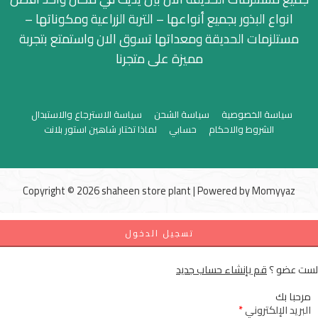
انواع البذور بجميع أنواعها – التربة الزراعية ومكوناتها –
مستلزمات الحديقة ومعداتها تسوق الان واستمتع بتجربة
مميزة على متجرنا
سياسة الخصوصية
سياسة الشحن
سياسة الاسترجاع والاستبدال
الشروط والاحكام
حسابي
لماذا تختار شاهين استور بلانت
Copyright © 2026 shaheen store plant | Powered by
Momyyaz
تسجيل الدخول
لست عضو ؟
قم بإنشاء حساب جديد
مرحبا بك
البريد الإلكتروني
*