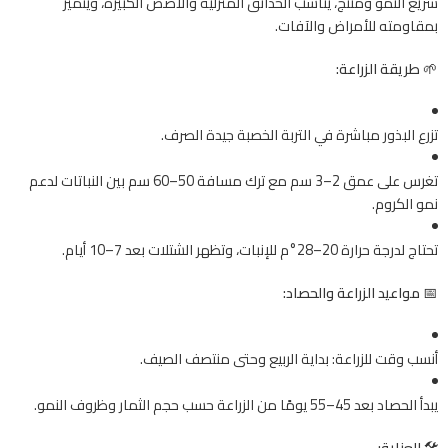
سريع النمو ومنتج، يناسب الحدائق المنزلية والأصص الكبيرة، ويتميز
بمقاومته للأمراض والآفات.
🌱
طريقة الزراعة:
تزرع البذور مباشرة في التربة الخصبة جيدة الصرف.
تغرس على عمق 2–3 سم مع ترك مسافة 50–60 سم بين النباتات لدعم
نمو الكروم.
تحتاج لدرجة حرارة 20–28°م للإنبات، وتظهر الشتلات بعد 7–10 أيام.
📅
مواعيد الزراعة والحصاد:
أنسب وقت للزراعة: بداية الربيع وحتى منتصف الصيف.
يبدأ الحصاد بعد 45–55 يومًا من الزراعة حسب حجم الثمار وظروف النمو.
🛠️
العناية: