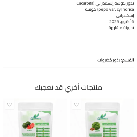
بذور كوسة إسكندراني (Cucurbita
pepo var. cylindrica) كوسة
إسكندراني
6 أكتوبر، 2025
تدوينة مشابهة
القسم:
بذور خضروات
منتجات أخري قد تعجبك