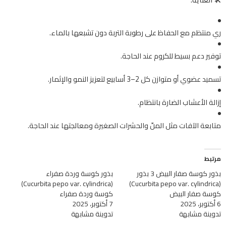
ري منتظم مع الحفاظ على رطوبة التربة دون تشبعها بالماء.
توفير دعم بسيط للكروم عند الحاجة.
تسميد عضوي أو متوازن كل 2–3 أسابيع لتعزيز النمو والإثمار.
إزالة الأعشاب الضارة بانتظام.
متابعة الآفات مثل المنّ والحشرات الصغيرة ومعالجتها عند الحاجة.
مرتبط
بذور كوسة صفار البيض 3 بذور
بذور كوسة وردة صفراء
(Cucurbita pepo var. cylindrica)
(Cucurbita pepo var. cylindrica)
كوسة صفار البيض
كوسة وردة صفراء
6 أكتوبر، 2025
7 أكتوبر، 2025
تدوينة مشابهة
تدوينة مشابهة