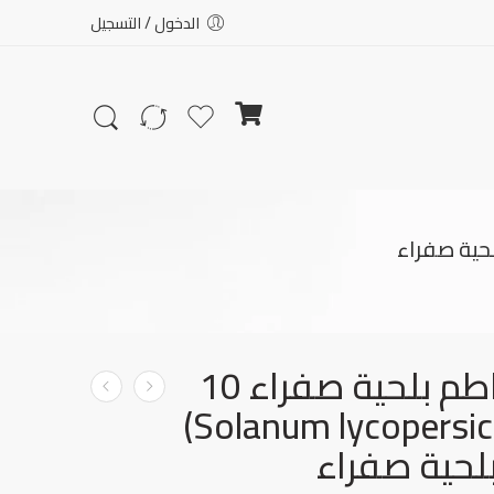
الدخول / التسجيل
بذور طماطم بلحية صفراء 10
بذور (Solanum lycopersicum)
حية صفراء