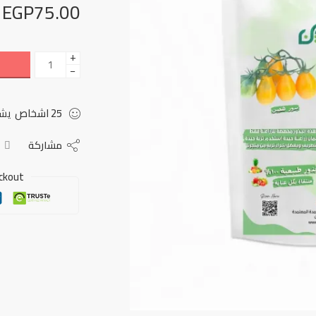
EGP
75.00
+
−
25
اشخاص
يشا
مشاركة
ckout