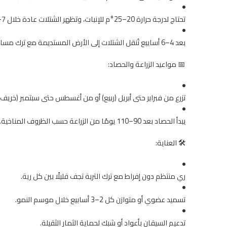
تحتاج لدرجة حرارة 20–25°م للإنبات، وتظهر الشتلات عادة خلال 7–14 يومًا.
بعد 4–6 أسابيع تُنقل الشتلات إلى الأرض المستديمة مع ترك مسافة 50–70 سم بين النباتات.
📅 مواعيد الزراعة والحصاد:
تزرع من فبراير حتى أبريل (ربيع) أو من أغسطس حتى سبتمبر (خريف)
يبدأ الحصاد بعد 90–110 يومًا من الزراعة حسب الظروف المناخية.
🛠️ العناية:
ري منتظم دون إفراط مع ترك التربة تجف قليلًا بين كل رية.
تسميد عضوي أو متوازن كل 2–3 أسابيع خلال موسم النمو.
تدعيم السيقان بأعواد أو شبك لحماية الثمار الثقيلة.