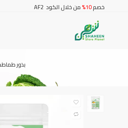
خصم
10%
من خلال الكود AF2
بذور طماطم بلحية صفراء 10 بذور (