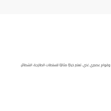
م عصيري غني. تعتبر خيارًا مثاليًا للسلطات الطازجة، الشطائر،