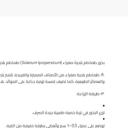
بذور طماطم بلحية صفراء (
Solanum lycopersicum
) طماطم بلحي
🍅 طماطم بلحية صفراء من الأصناف المميزة والفريدة، تتميز بثما
والعصائر الطبيعية، كما تضيف لمسة لونية جذابة على الموائد. هذا
🌱 طريقة الزراعة:
تزرع البذور في تربة خصبة طميية جيدة الصرف.
توضع على عمق 0.5–1 سم وتُغطى بطبقة خفيفة من التربة.