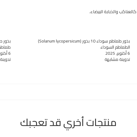
العناكب والذبابة البيضاء.
بذور طماطم سوداء 10 بذور (Solanum lycopersicum)
الطماطم السوداء
طماطم 
6 أكتوبر، 2025
6 أكتوبر، 2025
تدوينة مشابهة
تدوينة
منتجات أخري قد تعجبك