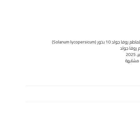
بذور طماطم روفا جولد 10 بذور (Solanum lycopersicum)
روفا جولد
 مشابهة