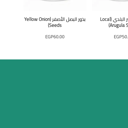
بذور الجرجير البلدي (Local
بذور البصل الأصفر (Yellow Onion
بذور ال
(Black Baladi Eggplant Seeds)
Seeds)
Arugula 
EGP
60.00
EGP
50