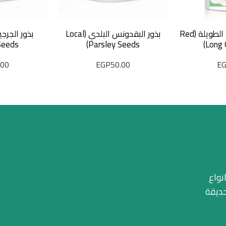
بذور البامية الحمراء الطويلة (Red
بذور البقدونس البلدي (Local
Seeds)
Parsley Seeds)
Long 
.00
EGP
50.00
E
نواع
حديقة