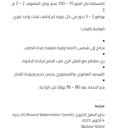
المسافة بين الجور 70 – 100 سم، وبين الصفوف 2 – 3 م.
يوضع 2 – 3 بذور في كل جورة ثم يُخفف لنبات واحد قوي.
العناية بالنبات:
يحتاج إلى شمس كاملة وتربة خفيفة جيدة الصرف.
ري منتظم مع تقليل الري قرب النضج لزيادة الحلاوة.
التسميد العضوي والفسفوري يحسن حجم وجودة الثمار.
يتم الحصاد بعد
80 – 95 يومًا
من الزراعة.
مرتبط
بذور البطيخ الكروي (Round Watermelon Seeds) 20 بذرة
4 أكتوبر، 2025
تدوينة مشابهة