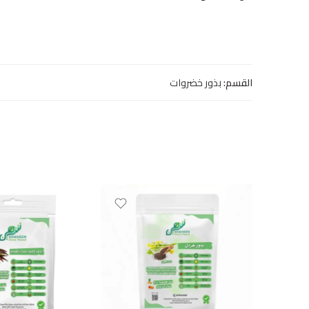
القسم:
بذور خضروات