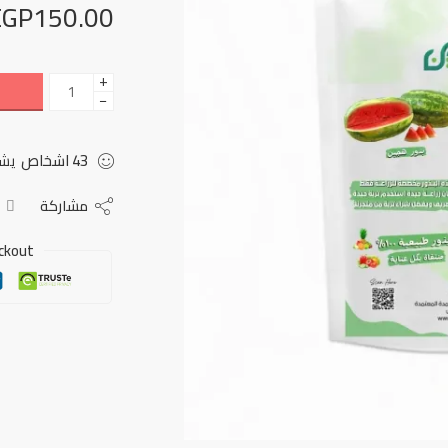
EGP
150.00
+
−
43
اشخاص
يشا
مشاركة
ckout