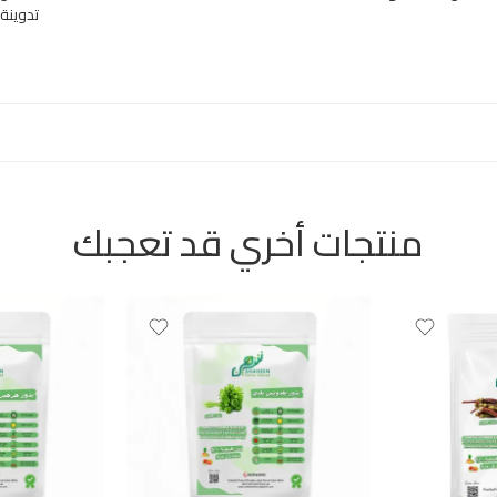
تدوينة
منتجات أخري قد تعجبك