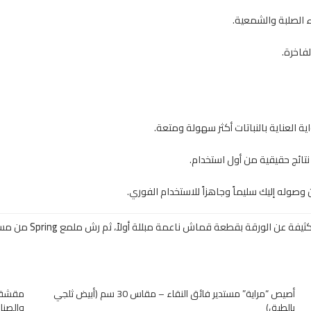
ء الصلبة والشمعية.
فاخرة.
ة العناية بالنباتات أكثر سهولة ومتعة.
نتائج حقيقية من أول استخدام.
صوله إليك سليماً وجاهزاً للاستخدام الفوري.
كثيفة عن الورقة بقطعة قماش ناعمة مبللة أولاً، ثم رش ملمع
Spring
من مسافة 30 سم واستمتع 
أصيص “مراية” مستدير فائق النقاء – مقاس 30 سم (أبيض ثلجي
مقشة ال
بالطبق)
والصناع