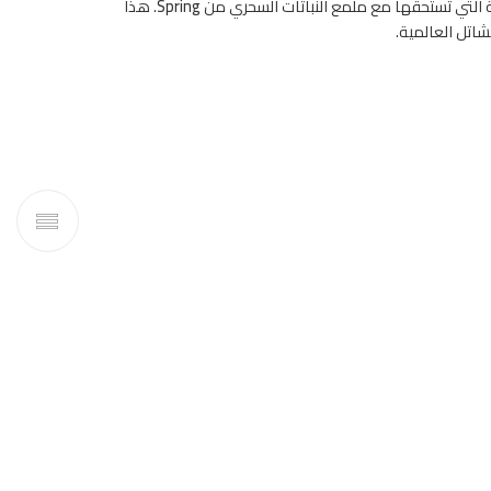
فية التي تستحقها مع ملمع النباتات السحري من
Spring
. هذا
شاتل العالمية.