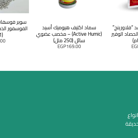
سوبر فوسفات
د “فلاورينج”
سماد اكتيف هيوميك أسيد
الفوسفور الذك
 – سر الحصاد الوفير
(Active Humic) – مخصب عضوي
(1 كجم)
سائل (250 ملل)
.00
EGP
169.00
EG
نواع
حديقة