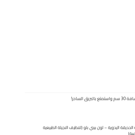
بالبريق الساحر!
حديقة اليدوية – لون بيبي بلو (لتنظيف النجيلة الطبيعية
ية)