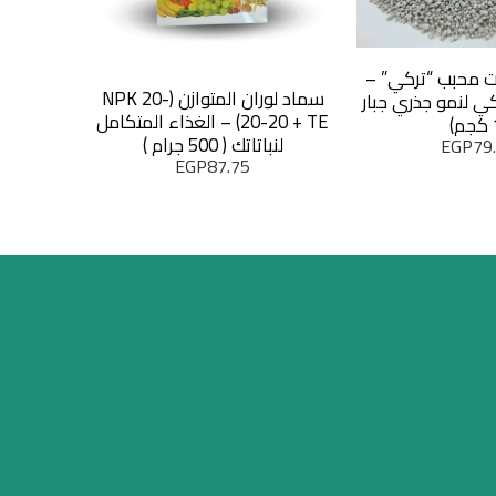
 محبب “تركي” –
سماد لوران المتوازن (NPK 20-
مصيدة فئر
ي لنمو جذري جبار
20-20 + TE) – الغذاء المتكامل
الأصلية –
لنباتاتك ( 500 جرام )
EGP
79
EGP
87.75