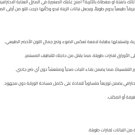
تاتك باهتة أو مغطاة بالأتربة؟ امنح غابتك الصغيرة في المنزل العناية الاحترا
ً طبيعياً يدوم طويلاً، ويجعل نباتات الزينة تبدو وكأنها خرجت للتو من أرقى الم
ربة، وتستبدلها بطبقة لامعة تعكس الضوء وتبرز جمال اللون الأخضر الطبيعي.
على الأوراق لفترات طويلة، مما يقلل من حاجتك للتنظيف المستمر.
ر التنفسية)، مما يضمن بقاء النبات صحياً ومنتعشاً دون أي ضرر جانبي.
غرفة أو المكتب.
ن النباتات لفترات طويلة.