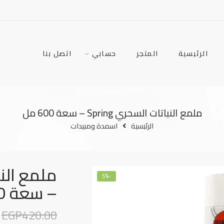
الرئيسية
المتجر
حسابي
اتصل بنا
ملمع النباتات السحري Spring – سعة 600 مل
الرئيسية
اسمدة ومبيدات
-5%
– سعة 600 مل
EGP
420.00