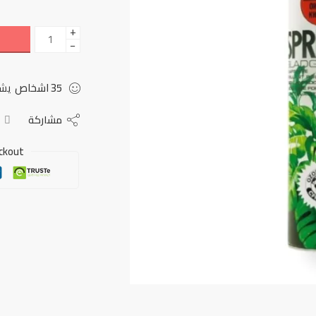
+
−
35
اشخاص
يشا
مشاركة
ckout