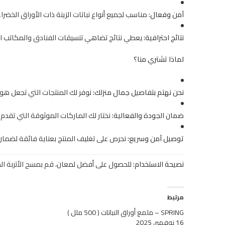
آمن وفعال:
مناسب لجميع أنواع نباتات الزينة ذات الأوراق الخضرا
نتائج احترافية:
يعطي نتائج تضاهي تنسيقات الفنادق والمكاتب ال
لماذا تشتري منا؟
نحن نهتم بتفاصيل جمال منزلك:
نوفر لك المنتجات التي تجعل هواي
ضمان الجودة والفعالية:
نختار لك الماركات الموثوقة التي تقدم 
توصيل آمن وسريع:
نحرص على تغليف المنتج بعناية فائقة لضمان و
نصيحة الاستخدام:
للحصول على أفضل لمعان، قم بمسح الأتربة ال
مرتبط
SPRING – ملمع أوراق النباتات ( 500 ملل )
16 نوفمبر، 2025