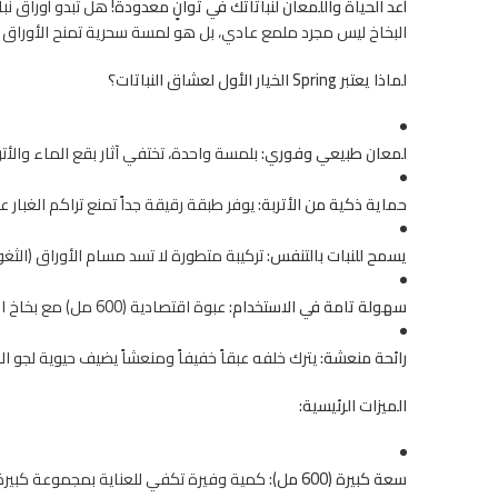
أعد الحياة واللمعان لنباتاتك في ثوانٍ معدودة!
هل تبدو أوراق نبا
البخاخ ليس مجرد ملمع عادي، بل هو لمسة سحرية تمنح الأوراق بريقا
لماذا يعتبر Spring الخيار الأول لعشاق النباتات؟
لمعان طبيعي وفوري:
بلمسة واحدة، تختفي آثار بقع الماء والأت
حماية ذكية من الأتربة:
يوفر طبقة رقيقة جداً تمنع تراكم الغبار 
يسمح للنبات بالتنفس:
تركيبة متطورة لا تسد مسام الأوراق (الثغو
سهولة تامة في الاستخدام:
عبوة اقتصادية (600 مل) مع بخاخ احترافي يضمن توزيعاً متساوياً للمادة على كامل مساحة الورقة دون مجهود.
رائحة منعشة:
يترك خلفه عبقاً خفيفاً ومنعشاً يضيف حيوية لجو ال
الميزات الرئيسية:
سعة كبيرة (600 مل):
كمية وفيرة تكفي للعناية بمجموعة كبيرة م