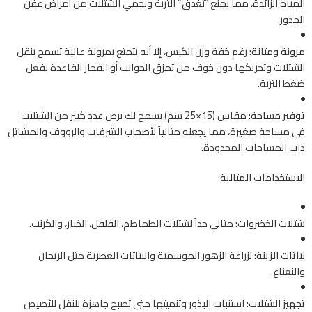
المياه الزائدة، مما يمنع “تغدق” التربة ويحمي الشتلات من أمراض عفن
الجذور.
مرونة ومتانة:
رغم خفة وزن الكيس، إلا أنه يتمتع بمرونة عالية تسمح بنقل
الشتلات وتحريكها دون خوف من تمزق الجوانب أو انفجار القاعدة بفعل
ضغط التربة.
توفير مساحة:
مقاس (15×25 سم) يسمح لك برص عدد كبير من الشتلات
في مساحة صغيرة، مما يجعله مثالياً لأصحاب الشرفات والرووف والمشاتل
ذات المساحات المحدودة.
الاستخدامات المثالية:
شتلات الخضروات:
مثالي جداً لشتلات الطماطم، الفلفل، الخيار، والكرنب.
نباتات الزينة:
لزراعة الزهور الموسمية والنباتات العطرية مثل الريحان
والنعناع.
تجهيز الشتلات:
استنبات البذور وتنميتها حتى تصبح جاهزة للنقل للأصيص