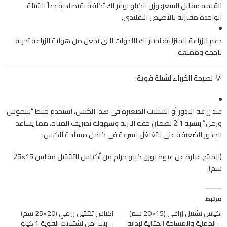
القيمة مقابل السعر:
وزن الكيلو يوفر لك تكلفة اقتصادية جداً للشتلة
الواحدة مقارنة بالأصيص التقليدي.
دعم الزراعة المنزلية:
نختار لك الأدوات التي تجعل من هواية الزراعة تجربة
ناجحة وممتعة.
💡 نصيحة الخبراء لشتلة قوية:
عند زراعة البذور أو الشتلات الصغيرة في هذا الكيس، استخدم خليط “بيتموس
ورمل” بنسبة 2:1 لضمان خفة التربة وسهولة تصريف المياه، مما يساعد
الجذور الضعيفة على التغلغل بسرعة في كامل مساحة الكيس.
(المنتج عبارة عن عبوة بوزن كيلو جرام من أكياس التشتيل مقاس 15×25
سم).
مرتبط
اكياس تشتيل زراعي (15×20 سم)
اكياس تشتيل زراعي (20×25 سم)
– الحماية والمساحة المثالية لبداية
– بيت آمن لشتلاتك القوية 1 كيلو