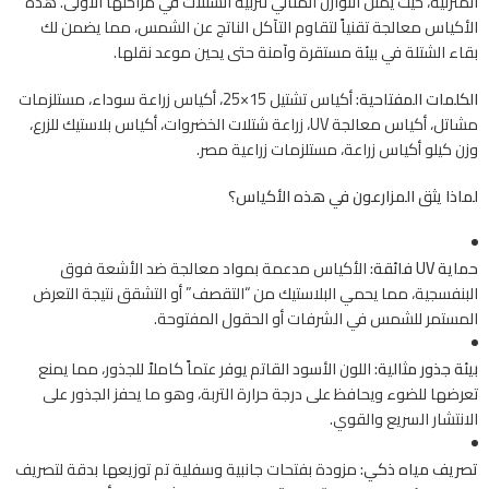
المنزلية، حيث يمثل التوازن المثالي لتربية الشتلات في مراحلها الأولى. هذه
الأكياس معالجة تقنياً لتقاوم التآكل الناتج عن الشمس، مما يضمن لك
بقاء الشتلة في بيئة مستقرة وآمنة حتى يحين موعد نقلها.
الكلمات المفتاحية:
أكياس تشتيل 15×25، أكياس زراعة سوداء، مستلزمات
مشاتل، أكياس معالجة UV، زراعة شتلات الخضروات، أكياس بلاستيك للزرع،
وزن كيلو أكياس زراعة، مستلزمات زراعية مصر.
لماذا يثق المزارعون في هذه الأكياس؟
حماية UV فائقة:
الأكياس مدعمة بمواد معالجة ضد الأشعة فوق
البنفسجية، مما يحمي البلاستيك من “التقصف” أو التشقق نتيجة التعرض
المستمر للشمس في الشرفات أو الحقول المفتوحة.
بيئة جذور مثالية:
اللون الأسود القاتم يوفر عتماً كاملاً للجذور، مما يمنع
تعرضها للضوء ويحافظ على درجة حرارة التربة، وهو ما يحفز الجذور على
الانتشار السريع والقوي.
تصريف مياه ذكي:
مزودة بفتحات جانبية وسفلية تم توزيعها بدقة لتصريف