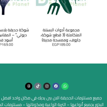
مجموعة أدوات البستنة
شوكة حديقة بلاستي
المتكاملة (3 قطع: شوكة،
ديوتي” – المقاس 
جاروف، وممسحة مدببة)
أسود فخ
P
169.00
EGP
189.00
جميع مستلزمات الحديقة الان بين يديك في مكان واحد افضل ا
البذور بجميع أنواعها – التربة الزراعية ومكوناتها – مستلزمات ال