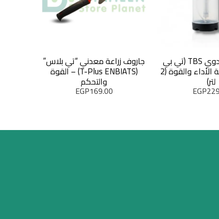
بخاخ ضغط يدوي TBS (تي بي
جاروف زراعة معدني “تي بلاس”
اس) – شفافية الأداء والقوة (2
(T-Plus ENBIATS) – القوة
قطع) – 
لتر)
والتحكم
EGP
169.00
EGP
229