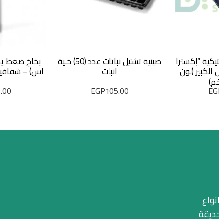
كية “إكسترا
صينية تشتيل نباتات عدد (50) خلية
الكبير (لون
انبات
م)
.00
EGP
105.00
EG
نواع
حديقة