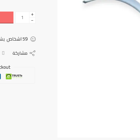
+
−
59
اشخاص
يشا
مشاركة
ckout