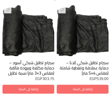
سيرام تظليل شبكي (نت) –
سيرام تظليل شبكي أسود –
حماية عملاقة وتغطية شاملة
حماية مكثفة وبرودة فائقة
(مقاس 4×5 متر)
(مقاس 3×3 متر) نسبة تظليل
73%)
EGP
303.75
EGP
539.00
إضافة إلى السلة
إضافة إلى السلة