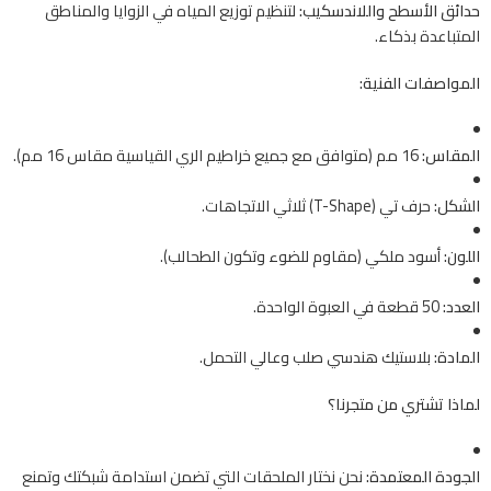
حدائق الأسطح واللاندسكيب:
لتنظيم توزيع المياه في الزوايا والمناطق
المتباعدة بذكاء.
المواصفات الفنية:
المقاس:
16 مم (متوافق مع جميع خراطيم الري القياسية مقاس 16 مم).
الشكل:
حرف تي (T-Shape) ثلاثي الاتجاهات.
اللون:
أسود ملكي (مقاوم للضوء وتكون الطحالب).
العدد:
50 قطعة في العبوة الواحدة.
المادة:
بلاستيك هندسي صلب وعالي التحمل.
لماذا تشتري من متجرنا؟
الجودة المعتمدة:
نحن نختار الملحقات التي تضمن استدامة شبكتك وتمنع