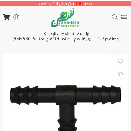
خصم
10%
من خلال الكود AF2
الرئيسية
شبكات الري
وصلة حرف تي للري 16 مم – هندسة التفرع المثالية (50 قطعة)