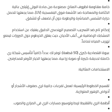
خامة مقاومة لظروف المناخ:
مصنوعة من مادة البولي إيثيلين عالية
الكثافة والمعالجة ضد الأشعة فوق البنفسجية (UV)، مما يجعلها تتحمل
حرارة الشمس المباشرة والرطوبة دون أن تضعف أو تتشقق.
إحكام تام ضد التسريب:
التصميم الهندسي الدقيق يغنيك عن استخدام
المشابك الإضافية في أغلب الأحيان، حيث يغلق الخرطوم حول البروزات ليمنع
تهريب المياه تماماً.
عبوة اقتصادية كبرى (50 قطعة):
توفر لك عدداً كافياً لتأسيس شبكة ري
كاملة لحديقة كبيرة أو صوبة زراعية، مما يجعلها الخيار الأوفر للمحترفين.
الاستخدامات المثالية:
تقسيم الخطوط الرئيسية:
لعمل تفرعات جانبية لري صفوف الأشجار أو
أحواض الزهور المتوازية.
أنظمة الري بالتنقيط:
لربط وتوسيع مسارات الري في المزارع والصوب.