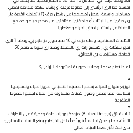
تعد وصلة حرف “تي” مقاس 16 مم الأداة الأكثر أهمية عند رغبتك في
تقسيم خط الري الرئيسي إلى خطوط فرعية أو إنشاء شبكة متداخلة تغطي
مساحات واسعة. بفضل تصميمها على شكل حرف (T)، تمنحك القدرة على
ري صفين من النباتات أو منطقتين مختلفتين من مصدر مياه واحد، مع
الحفاظ على استقرار تدفق المياه وضغطها.
الكلمات المفتاحية:
وصلة حرف تي 16 مم، موزع خراطيم ري، وصلة T للري،
تفرع شبكات ري، إكسسوارات ري بالتنقيط، وصلة ري سوداء، طقم 50
قطعة، مستلزمات ري الحدائق.
لماذا تعتبر هذه الوصلات ضرورية لمشروعك الزراعي؟
توزيع متوازن للمياه:
يسمح التصميم الانسيابي بمرور المياه وتقسيمها
بسلاسة، مما يضمن وصول كميات متساوية من المياه لجميع الخطوط
المتفرعة.
ثبات فائق (Barbed Design):
مزودة ببروزات حادة وعميقة على الأطراف
الثلاثة، مما يضمن تماسكاً قوياً جداً داخل الخراطيم يمنع الانفلات المفاجئ
حتى تحت تأثير ضغط المياه العالي.