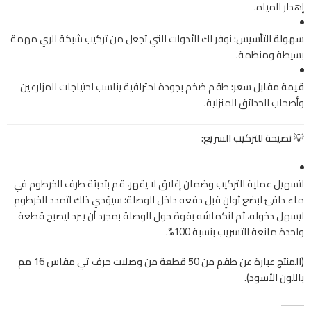
إهدار المياه.
سهولة التأسيس:
نوفر لك الأدوات التي تجعل من تركيب شبكة الري مهمة
بسيطة ومنظمة.
قيمة مقابل سعر:
طقم ضخم بجودة احترافية يناسب احتياجات المزارعين
وأصحاب الحدائق المنزلية.
💡 نصيحة للتركيب السريع:
لتسهيل عملية التركيب وضمان إغلاق لا يقهر، قم بتدبئة طرف الخرطوم في
ماء دافئ لبضع ثوانٍ قبل دفعه داخل الوصلة؛ سيؤدي ذلك لتمدد الخرطوم
ليسهل دخوله، ثم انكماشه بقوة حول الوصلة بمجرد أن يبرد ليصبح قطعة
واحدة مانعة للتسريب بنسبة 100%.
(المنتج عبارة عن طقم من 50 قطعة من وصلات حرف تي مقاس 16 مم
باللون الأسود).