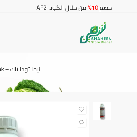
خصم
10%
من خلال الكود AF2
نيما تودا تاك – Nema Toda Tak مبيد نيماتودا قوي لحماية الجذور وتعزيز نمو النبات ( 1 ليتر )