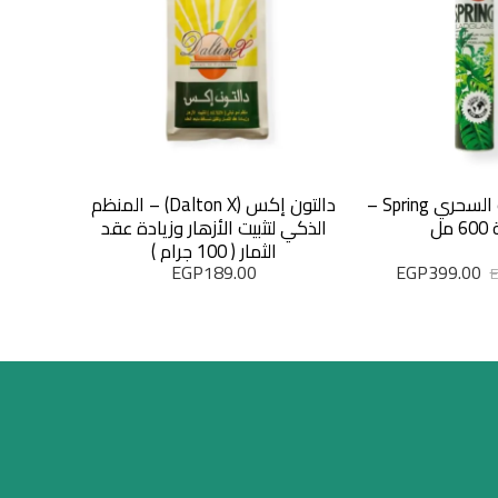
ملمع النباتات السحري Spring –
دالتون إكس (Dalton X) – المنظم
كبريت زرا
مل
الذكي لتثبيت الأزهار وزيادة عقد
1 كجم
الثمار ( 100 جرام )
EGP
189.00
EGP
399.00