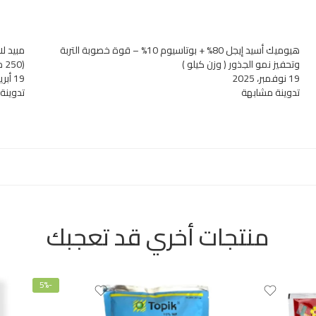
هيوميك أسيد إيجل 80% + بوتاسيوم 10% – قوة خصوبة التربة
وتحفيز نمو الجذور ( وزن كيلو )
(250 مللي)
19 نوفمبر، 2025
19 أبريل، 2025
تدوينة مشابهة
تدوينة
منتجات أخري قد تعجبك
-5%