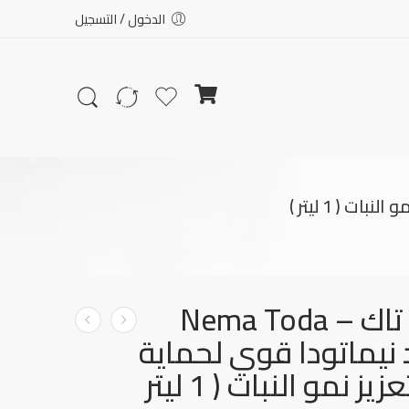
الدخول / التسجيل
نيما تودا تاك – Nema Toda
بيد نيماتودا قوي لحماية
الجذور وتعزيز نمو النبات ( 1 ليتر