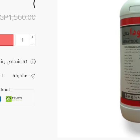
)
GP
1,560.00
+
−
51
اشخاص
يشا
مشاركة
ckout