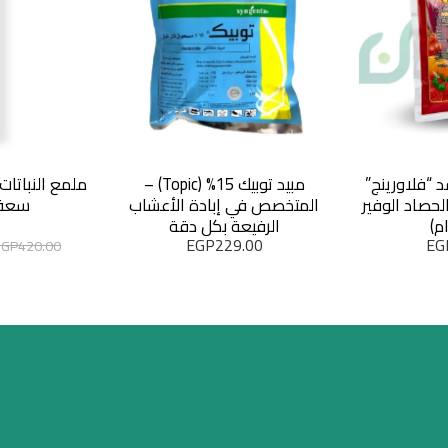
د “فلاورينج”
مبيد توبيك 15% (Topic) –
 – سر الحصاد الوفير
المتخصص في إبادة الأعشاب
سعة 600 
الرفيعة بكل دقة
EGP
229.00
EG
EGP
420.00