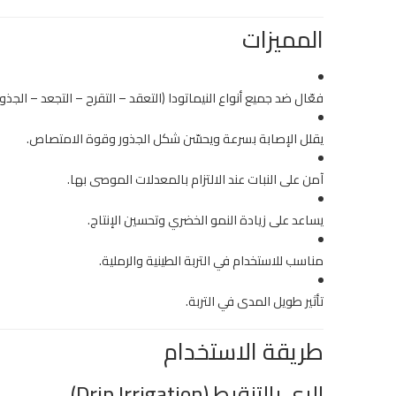
المميزات
فعّال ضد جميع أنواع النيماتودا (التعقد – التقرح – التجعد – الجذور
يقلل الإصابة بسرعة ويحسّن شكل الجذور وقوة الامتصاص.
آمن على النبات عند الالتزام بالمعدلات الموصى بها.
يساعد على زيادة النمو الخضري وتحسين الإنتاج.
مناسب للاستخدام في التربة الطينية والرملية.
تأثير طويل المدى في التربة.
طريقة الاستخدام
الري بالتنقيط (Drip Irrigation)