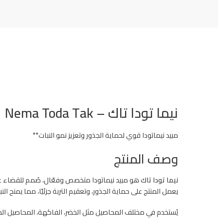
نيما تودا تاك – Nema Toda Tak
مبيد نيماتودا قوي لحماية الجذور وتعزيز نمو النبات**
وصف المنتج
نيما تودا تاك
هو مبيد نيماتودا متخصص وفعّال، صُمم للقضاء على 
يعمل المنتج على حماية الجذور، وتعقيم التربة جزئيًا، مما يمنح النبا
يُستخدم في مختلف المحاصيل مثل الخضر، الفاكهة، المحاصيل الحق