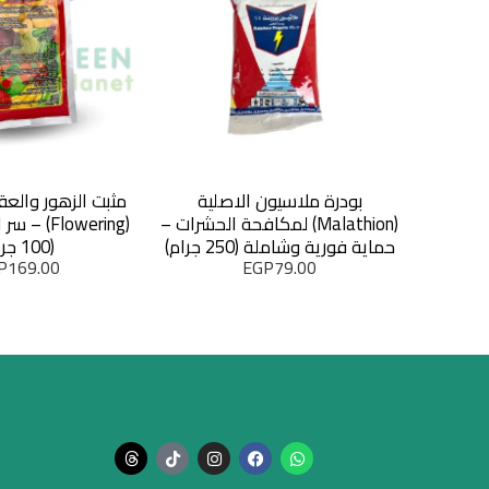
بودرة ملاسيون الاصلية
مثبت الزهور والعق
(Malathion) لمكافحة الحشرات –
(Flowering)
حماية فورية وشاملة (250 جرام)
(100 جرام)
P
169.00
EGP
79.00