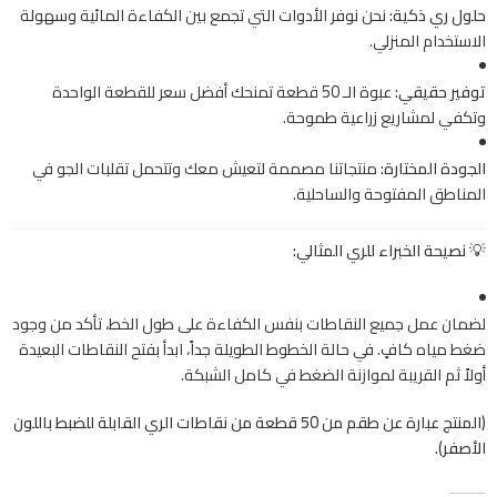
حلول ري ذكية:
نحن نوفر الأدوات التي تجمع بين الكفاءة المائية وسهولة
الاستخدام المنزلي.
توفير حقيقي:
عبوة الـ 50 قطعة تمنحك أفضل سعر للقطعة الواحدة
وتكفي لمشاريع زراعية طموحة.
الجودة المختارة:
منتجاتنا مصممة لتعيش معك وتتحمل تقلبات الجو في
المناطق المفتوحة والساحلية.
💡 نصيحة الخبراء للري المثالي:
لضمان عمل جميع النقاطات بنفس الكفاءة على طول الخط، تأكد من وجود
ضغط مياه كافٍ. في حالة الخطوط الطويلة جداً، ابدأ بفتح النقاطات البعيدة
أولاً ثم القريبة لموازنة الضغط في كامل الشبكة.
(المنتج عبارة عن طقم من 50 قطعة من نقاطات الري القابلة للضبط باللون
الأصفر).