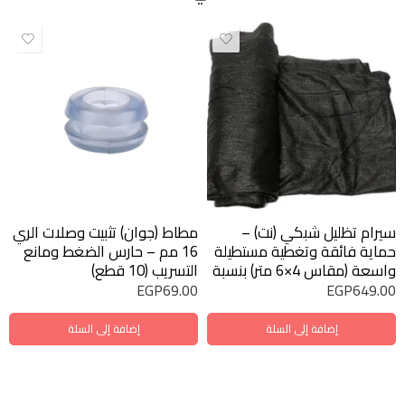
سيرام تظليل شبكي (نت) –
مطاط (جوان) تثبيت وصلات الري
حماية فائقة وتغطية مستطيلة
16 مم – حارس الضغط ومانع
واسعة (مقاس 4×6 متر) بنسبة
التسريب (10 قطع)
تظليل 63%
EGP
69.00
EGP
649.00
إضافة إلى السلة
إضافة إلى السلة