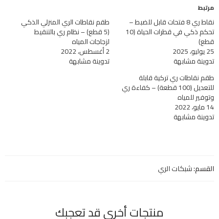
مرتبط
نقاط ري 8 فتحات قابل للضبط –
طقم نقاطات الري المنزلي الذكي
تحكم ذكي في قطرات الحياة (10
(5 قطع) – نظام ري بالتنقيط
قطع)
لزجاجات المياه
25 يوليو، 2025
2 أغسطس، 2022
تدوينة مشابهة
تدوينة مشابهة
طقم نقاطات ري تركية قابلة
للتعديل (100 قطعة) – كفاءة ري
وتوفير للمياه
14 مايو، 2022
تدوينة مشابهة
القسم:
شبكات الري
منتجات أخري قد تعجبك