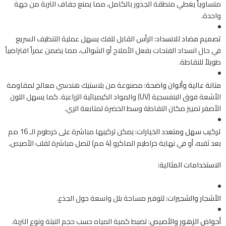
متساوياً يغطي منطقة الجذور بالكامل، مما يمنع جفاف التربة من جهة
واحدة.
تصميم مضاد للانسداد:
الرأس القابل للفك يسهل عملية التنظيف السريع
في حال انسداد الفتحات بفعل الأملاح أو الشوائب، مما يضمن عمراً افتراضياً
طويلاً للنقاطة.
متانة عالية وألوان واضحة:
مصنوعة من بلاستيك هندسي معالج لمقاومة
الأشعة فوق البنفسجية (UV) والمواد الكيميائية الزراعية. كما يسهل اللون
الأصفر تمييز مكان النقاطة وسط الخضرة لمتابعة الري.
تركيب سهل ومتعدد الخيارات:
يمكن تركيبها مباشرة على خرطوم الـ 16 مم
بعد ثقبه، أو في نهاية خراطيم الماكرو (4 مم) لتصل مباشرة لقلب الأصيص.
الاستخدامات المثالية:
الأشجار والشجيرات:
لتوفير مساحة بلل واسعة حول الجذع.
أحواض الزهور والأصيص:
لضبط كمية المياه حسب حجم النبتة ونوع التربة.