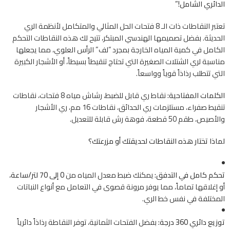
الدائري الشامل!”
تعتبر النقاطات ذات الـ 8 فتحات الحل المثالي والمتكامل لأنظمة الري
الحديثة. بفضل تصميمها الهندسي المبتكر، تتيح لك هذه النقاطات التحكم
الكامل في كمية المياه الخارجة بمجرد “لف” الرأس العلوي، مما يجعلها
مناسبة لري الشتلات الصغيرة التي تحتاج تنقيطاً بسيطاً، أو الأشجار الكبيرة
التي تتطلب رذاذاً قوياً وواسعاً.
الكلمات المفتاحية:
نقاط ري قابل للضبط، رشاش مياه 8 فتحات، نقاطات
تنقيط صفراء، مستلزمات ري الحدائق، نقاطات 16 مم، ري الأشجار
والأصيص، طقم 50 قطعة، فوهة رش قابلة للتعديل.
لماذا تختار هذه النقاطات لحديقتك أو مزرعتك؟
تحكم كامل في التدفق:
يمكنك ضبط معدل المياه من
0 إلى 70 لتر/ساعة
،
أو إغلاقها تماماً، مما يوفر مرونة قصوى في التعامل مع أنواع النباتات
المختلفة في نفس خط الري.
توزيع دائري 360 درجة:
بفضل الفتحات الثمانية، توفر النقاطة رذاذاً دائرياً