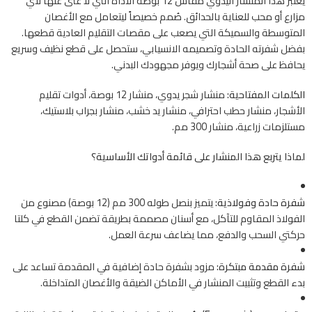
يعتبر هذا المنشار اليدوي مقاس 12 بوصة الأداة التي لا غنى عنها لأي
مزارع أو محب للعناية بالحدائق. صُمم خصيصاً ليتعامل مع الأغصان
المتوسطة والسميكة التي يصعب على مقصات التقليم العادية قطعها.
بفضل شفرته الحادة وتصميمه الانسيابي، ستحصل على قطع نظيف وسريع
يحافظ على صحة أشجارك ويوفر مجهودك البدني.
الكلمات المفتاحية:
منشار شجر يدوي، منشار 12 بوصة، أدوات تقليم
الأشجار، منشار حطب احترافي، منشار يد خشب، منشار بجراب بلاستيك،
مستلزمات زراعية، منشار 300 مم.
لماذا يتربع هذا المنشار على قائمة أدواتك الأساسية؟
شفرة حادة وفولاذية:
يتميز بنصل طوله 300 مم (12 بوصة) مصنوع من
الفولاذ المقاوم للتآكل، مع أسنان مصممة بطريقة تضمن القطع في كلتا
حركتي السحب والدفع، مما يضاعف سرعة العمل.
شفرة مقدمة مبتكرة:
مزود بشفرة حادة إضافية في المقدمة تساعد على
بدء القطع وتثبيت المنشار في الأماكن الضيقة والأغصان المتداخلة.