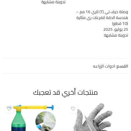
تدوينة مشابهة
وصلة حرف تي (T) للري 16 مم –
هندسة الدقة لتفرعات ري مثالية
(10 قطع)
25 يوليو، 2025
تدوينة مشابهة
القسم:
ادوات الزراعه
منتجات أخري قد تعجبك