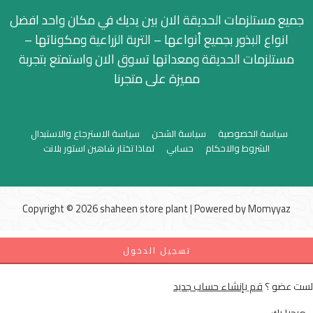
جميع مستلزمات الحديقة الان بين يديك في مكان واحد افضل
انواع البذور بجميع أنواعها – التربة الزراعية ومكوناتها –
مستلزمات الحديقة ومعداتها تسوق الان واستمتع بتجربة
مميزة على متجرنا
سياسة الخصوصية
سياسة الشحن
سياسة الاسترجاع والاستبدال
الشروط والاحكام
حسابي
لماذا تختار شاهين استور بلانت
Copyright © 2026 shaheen store plant | Powered by
Momyyaz
تسجيل الدخول
لست عضو ؟
قم بإنشاء حساب جديد
مرحبا بك