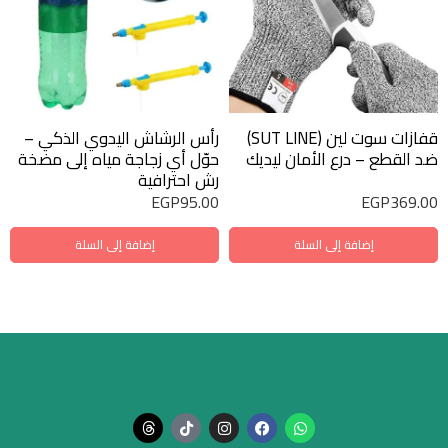
قفازات سوت لين (SUT LINE)
رأس الرشاش اليدوي الذكي –
ضد القطع – درع الأمان ليديك
حوّل أي زجاجة مياه إلى مضخة
رش احترافية
EGP
95.00
EGP
369.00
إضافة إلى السلة
إضافة إلى السلة