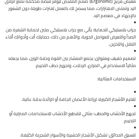
مقبض مريح (Ergonomic):
صُمم المقبض ليوفر قبضة محكمة تمنع انزلاق
اليد وتمتص الاهتزازات، مما يسمح لك بالعمل لفترات طويلة دون الشعور
بالإجهاد في معصم اليد.
جراب بلاستيكي للحماية:
يأتي مع جراب بلاستيكي متين لحماية الشفرة من
الصدأ والتعرض للعوامل الجوية، والأهم من ذلك، حمايتك أنت وأدواتك أثناء
التنقل والتخزين.
تصميم خفيف ومتوازن:
يجمع المنشار بين القوة وخفة الوزن، مما يجعله
مثالياً للاستخدام في المزارع، الرحلات، وتجهيز حطب التخييم.
الاستخدامات المثالية:
تقليم الأشجار الكبيرة:
لإزالة الأغصان الجافة أو الزائدة بدقة عالية.
تجهيز الأخشاب والحطب:
مثالي لتقطيع الأخشاب للاستخدامات المنزلية أو
التخييم.
تنسيق الحدائق:
تشكيل الأشجار الخشبية والأسوار الشجرية الكثيفة.