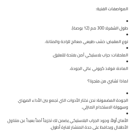
المواصفات الفنية:
طول الشفرة:
300 مم (12 بوصة).
نوع المقبض:
خشب طبيعي معالج للراحة والمتانة.
الملحقات:
جراب بلاستيكي آمن بفتحة للتعليق.
المادة:
فولاذ كربوني عالي الجودة.
لماذا تشتري من متجرنا؟
الجودة المضمونة:
نحن نختار الأدوات التي تجمع بين الأداء المهني
وسهولة الاستخدام المنزلي.
الأمان أولاً:
وجود الجراب البلاستيكي يضمن لك تخزيناً آمناً بعيداً عن متناول
الأطفال ويحافظ على حدة المنشار لفترة أطول.