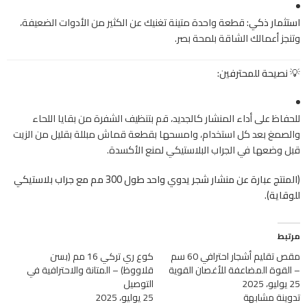
استثمار ذكي:
قطعة واحدة متينة تغنيك عن الكثير من الأدوات الضعيفة،
وتنجز أعمالك الشاقة بلمحة بصر.
💡 نصيحة للمحترفين:
للحفاظ على أداء المنشار كالجديد، قم بتنظيف الشفرة من بقايا اللحاء
والصمغ بعد كل استخدام، وامسحها بقطعة قماش مبللة بقليل من الزيت
قبل وضعها في الجراب البلاستيكي لمنع الأكسدة.
(المنتج عبارة عن منشار شجر يدوي واحد طول 300 مم مع جراب بلاستيكي
للوقاية).
مرتبط
مقص تقليم أشجار احترافي 60 سم
كوع ري تركي 16 مم (بسن
– القوة المضاعفة للأغصان القوية
قلاووظ) – المتانة والاحترافية في
25 يوليو، 2025
التوصيل
تدوينة مشابهة
25 يوليو، 2025