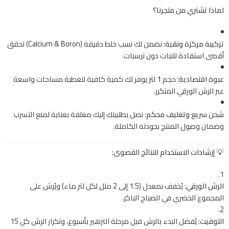
لماذا تشتري من متجرنا؟
تركيبة مركزة ونقية:
نضمن لك نسب خلط دقيقة (Calcium & Boron) تحقق
أقصى استفادة للنبات دون ترسبات.
عبوة اقتصادية:
حجم
1 لتر
يوفر لك كمية كافية لتغطية مساحات واسعة
عبر الرش الورقي المتكرر.
شحن سريع وتغليف محكم:
نصل بطلبيتك إليك مغلفة بعناية لمنع التسرب
وضمان وصول المنتج بجودته الكاملة.
💡 إرشادات الاستخدام للنتائج القصوى:
الرش الورقي:
يُخفف بمعدل (1.5 إلى 2 ملل لكل لتر ماء) ويُرش على
المجموع الخضري في الصباح الباكر.
التوقيت:
يُفضل البدء بالرش قبل مرحلة التزهير بأسبوع، وتكرار الرش كل 15