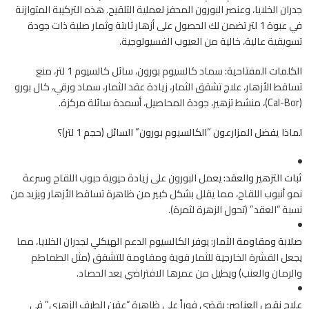
جدران الخلايا، وعنصر البورون المحفز لعملية التلقيح. هذه التركيبة المتوازنة
في عبوة
1 لتر
تضمن لك الحصول على أزهار ثابتة وثمار صلبة ذات جودة
تسويقية عالية، خالية من العيوب الفسيولوجية.
الكلمات المفتاحية:
سماد كالسيوم بورون، سائل كالسيوم 1 لتر، منع
تساقط الأزهار، علاج تشقق الثمار، زيادة عقد الثمار، سماد ورقي، كال بورو
(Cal-Bor)، منشط تزهير، جودة المحاصيل، أسمدة سائلة مركزة.
لماذا يفضل المزارعون “الكالسيوم بورون” السائل (حجم 1 لتر)؟
ثبات التزهير والعقد:
يعمل البورون على زيادة حيوية حبوب اللقاح وسرعة
نمو أنبوب اللقاح، مما يقلل بشكل كبير من ظاهرة تساقط الأزهار ويزيد من
نسبة “العقد” (تحول الزهرة لثمرة).
صلابة ومقاومة الثمار:
يوفر الكالسيوم الدعم الهيكلي لجدران الخلايا، مما
يجعل القشرة الخارجية للثمار قوية ومقاومة للتشقق (مثل الطماطم
والرمان والعنب) ويطيل من عمرها الافتراضي بعد الحصاد.
علاج نقص العناصر:
يقضي فوراً على ظاهرة “عفن الطرف الزهري” في