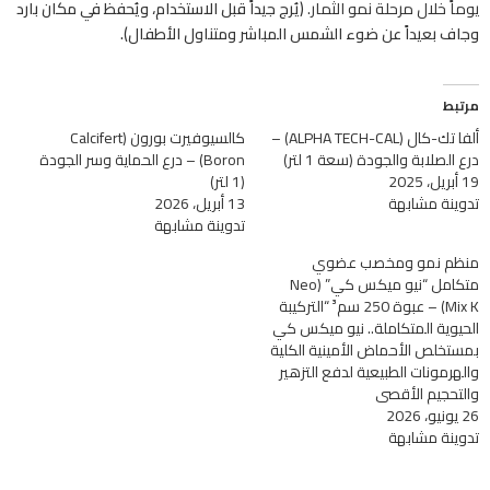
يوماً خلال مرحلة نمو الثمار.
(يُرج جيداً قبل الاستخدام، ويُحفظ في مكان بارد
وجاف بعيداً عن ضوء الشمس المباشر ومتناول الأطفال).
مرتبط
ألفا تك-كال (ALPHA TECH-CAL) –
كالسيوفيرت بورون (Calcifert
درع الصلابة والجودة (سعة 1 لتر)
Boron) – درع الحماية وسر الجودة
19 أبريل، 2025
(1 لتر)
تدوينة مشابهة
13 أبريل، 2026
تدوينة مشابهة
منظم نمو ومخصب عضوي
متكامل “نيو ميكس كي” (Neo
Mix K) – عبوة 250 سم³ “التركيبة
الحيوية المتكاملة.. نيو ميكس كي
بمستخلص الأحماض الأمينية الكلية
والهرمونات الطبيعية لدفع التزهير
والتحجيم الأقصى
26 يونيو، 2026
تدوينة مشابهة