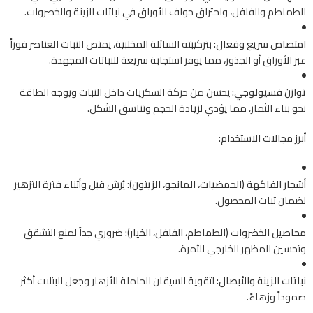
الطماطم والفلفل، واحتراق حواف الأوراق في نباتات الزينة والخصروات.
امتصاص سريع وفعال:
بتركيبته السائلة المخلبية، يمتص النبات العناصر فوراً
عبر الأوراق أو الجذور، مما يوفر استجابة سريعة للنباتات المجهدة.
توازن فسيولوجي:
يحسن من حركة السكريات داخل النبات ويوجه الطاقة
نحو بناء الثمار، مما يؤدي لزيادة الحجم وتناسق الشكل.
أبرز مجالات الاستخدام:
أشجار الفاكهة (الحمضيات، المانجو، الزيتون):
يُرش قبل وأثناء فترة التزهير
لضمان ثبات المحصول.
محاصيل الخضروات (الطماطم، الفلفل، الخيار):
ضروري جداً لمنع التشقق
وتحسين المظهر الخارجي للثمرة.
نباتات الزينة والأبصال:
لتقوية السيقان الحاملة للأزهار وجعل البتلات أكثر
صموداً وزهاءً.