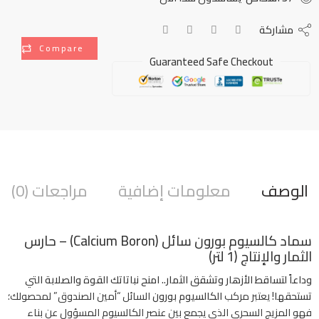
مشاركة
Compare
Guaranteed Safe Checkout
الوصف
معلومات إضافية
مراجعات (0)
سماد كالسيوم بورون سائل (Calcium Boron) – حارس
الثمار والإنتاج (1 لتر)
وداعاً لتساقط الأزهار وتشقق الثمار.. امنح نباتاتك القوة والصلابة التي
تستحقها!
يعتبر مركب
الكالسيوم بورون
السائل “أمين الصندوق” لمحصولك؛
فهو المزيج السحري الذي يجمع بين عنصر الكالسيوم المسؤول عن بناء