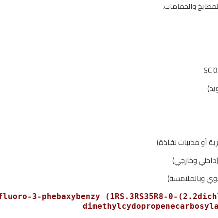
لمطابخ والحمامات.
يد)
ية أو مذيبات نفاذة)
داخلي وخارجي)
وي وبالملامسة)
a-4-fluoro-3-phebaxybenzy (1RS.3RS35R8-0-(2.2dic
dimethylcydopropenecarbosyl