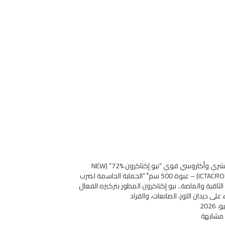
مبيد حشري وأكاروسي قوي “نيو إكتاكرون %72” (NEW
ICTACRON 72%) – عبوة 500 سم³ “الحماية الحاسمة لضرب
الثاقبة والماصة.. نيو إكتاكرون المطور بتركيزه الفعال
على ديدان اللوز، الصانعات، والقراد
 مشابهة