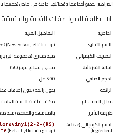
الصراصير:
بجميع أحجامها وفصائلها، خاصة في أماكن تجمعها با
📊 بطاقة المواصفات الفنية والدقيقة
الخاصية
التفاصيل الفنية
الاسم التجاري
نيو سولفاك SC 050 (New Sulvac)
التصنيف الكيميائي
مبيد حشري (مجموعة البيريثرو
الحالة الفيزيائية
محلول معلق مركز (SC)
الحجم الصافي
500 مل
الرائحة
بدون رائحة (بدون إضافات عطر
مجال الاستخدام
مكافحة آفات الصحة العامة (
طريقة التأثير
بالملامسة والمعدة (مبيد مع
الاسم الكيميائي (Active
hloroviny1)2-2
(Beta-Cyfluthrin group)
Ingredient)
ate