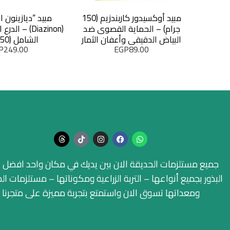
مبيد أوكسيدور كاربندزيم (150
جرام) – الحماية القصوى ضد
(Diazinon) – ا
البياض الدقيقي وأعفان الثمار
الشامل (250 ملل)
P
249.00
EGP
89.00
جميع مستلزمات الحديقة الان بين يديك في مكان واحد افضل ا
البذور بجميع أنواعها – التربة الزراعية ومكوناتها – مستلزمات ال
ومعداتها تسوق الان واستمتع بتجربة مميزة على متجرنا