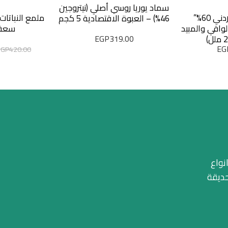
سماد يوريا روسي أصلي (نيتروجين
مبيد “ديازينون اردني 60%”
46%) – العبوة الاقتصادية 5 كجم
لدرع الواقي والمبيد
سعة 600 
EGP
319.00
EG
EGP
420.00
نواع
حديقة