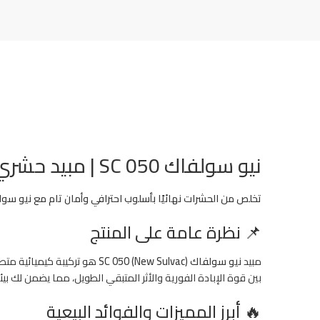
نيو سولفاك SC 050 | مبيد حشري معلق بدون رائحة لإبادة الحشرات الطائرة والزاحفة – 500 مل
تخلص من الحشرات نهائيًا بأسلوب احترافي وأمان تام مع نيو سولفاك SC 050، الحل المتكامل الممتد المفعول للمنازل، الحدائق، و
📌 نظرة عامة على المنتج
مبيد
نيو سولفاك SC 050 (New Sulvac)
هو تركيبة كيميائية متط
بين قوة الإبادة الفورية والأثر المتبقي الطويل، مما يضمن لك بيئة
🔥 أبرز المميزات والفوائد البيعية