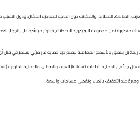
لغرف، الصالات، المطابخ، والمكاتب دون الحاجة لمغادرة المكان، ودون التسبب ف
لة متطورة (من مجموعة البيريثرويد الاصطناعية) تؤثر مباشرة على الجهاز الع
 سريعاً؛ بل يلتصق بالأسطح المعاملة ليصنع درع حماية غير مرئي يستمر في قتل
لغرف والمخازن، والحماية الخارجية (Outdoor) للحدائق، المداخل، والأسطح.