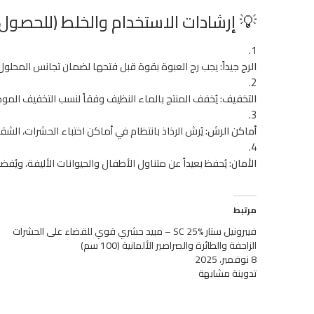
💡 إرشادات الاستخدام والخلط (للحصول 
الرج جيداً:
يجب رج العبوة بقوة قبل فتحها لضمان تجانس المحلول
التخفيف:
يُخفف المنتج بالماء النظيف وفقاً لنسب التخفيف الموص
أماكن الرش:
يُرش الرذاذ بانتظام في أماكن اختباء الحشرات، الشق
الأمان:
يُحفظ بعيداً عن متناول الأطفال والحيوانات الأليفة، ويُف
مرتبط
فيبرونيل ستار SC 25% – مبيد حشري قوي للقضاء على الحشرات
الزاحفة والطائرة والصراصير الألمانية (100 سم)
8 نوفمبر، 2025
تدوينة مشابهة