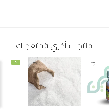
منتجات أخري قد تعجبك
-5%