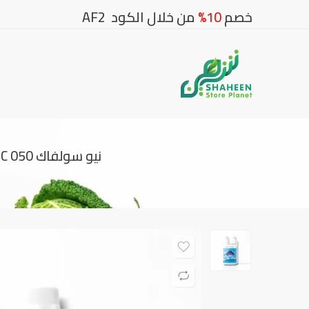
خصم
10%
من خلال الكود AF2
نيو سولفاك SC 050 | مبيد حشري معلق بدون رائحة لإبادة الحشرات الطائرة والزاحفة – 500 مل