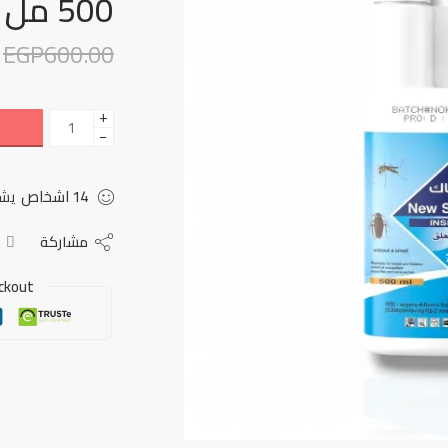
500 مل
EGP
600.00
+
−
14
اشخاص
يشا
مشاركة
ckout