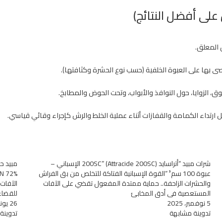
على أفضل النتائج)
 المعلق.
ى بها على العبوة الخلفية (حسب نوع الحشرة وكثافتها).
وق، الزوايا، حول النوافذ والأبواب، وتحت الحوض والمطابخ.
ضل ارتداء الكمامة والقفازات أثناء عملية الخلط والرش كإجراء وقائي قياسي.
شرات مبيد “أتراسايد 200SC” (Attracide 200SC) الإسباني –
عبوة 100 سم³ “القوة الإسبانية الفتاكة للتخلص من بق الفراش
والحشرات الزاحفة.. حماية ممتدة المفعول تقضي على الآفات
الآفات 
المستعصية في أدق المخابئ
للقضاء 
5 نوفمبر، 2025
26 يونيو، 2026
تدوينة مشابهة
تدوينة