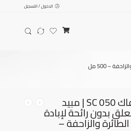
الدخول / التسجيل
نيو سولفاك SC 050 | مبيد
ق بدون رائحة لإبادة
لطائرة والزاحفة –