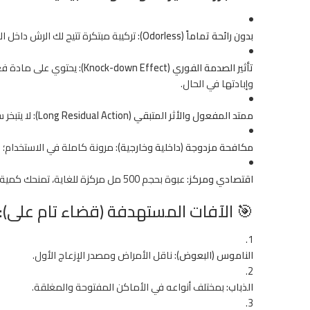
بدون رائحة تماماً (Odorless):
تركيبة مبتكرة تتيح لك الرش داخل ا
تأثير الصدمة الفوري (Knock-down Effect):
يحتوي على مادة فعا
وإبادتها في الحال.
ممتد المفعول والأثر المتبقي (Long Residual Action):
لا يتبخر
مكافحة مزدوجة (داخلية وخارجية):
مرونة كاملة في الاستخدام؛ فعال جداً في الحماية الداخلية (Indoor) ل
اقتصادي ومركز:
عبوة بحجم 500 مل مركزة للغاية، تمنحك كمية وفيرة عند التخفيف بالماء وتغطي مساحات واسعة.
🎯 الآفات المستهدفة (قضاء تام على):
الناموس (البعوض):
ناقل الأمراض ومصدر الإزعاج الأول.
الذباب:
بمختلف أنواعه في الأماكن المفتوحة والمغلقة.