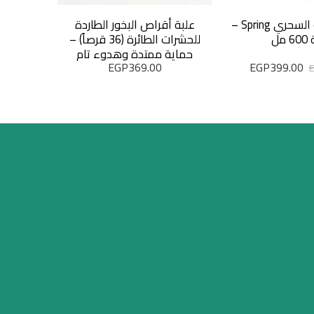
ملمع النباتات السحري Spring –
علبة أقراص البخور الطاردة
مصيدة فئر
مل
للحشرات الطائرة (36 قرصاً) –
الأصلية –
حماية ممتدة وهدوء تام
EGP
369.00
EGP
399.00