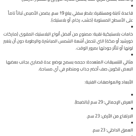
قاعدة ثابتة ومستقرة:
بقطر سفلي يبلغ
19 سم
، يضمن الأصيص ثباتاً تاماً
على الأسطح المستوية (خشب، رخام، أو بلاستيك).
خامات بلاستيكية نقية:
مصنوع من أفضل أنواع البلاستيك المقوى (ماركات
خورشيد أو مكة) التي تتحمل أشعة الشمس المباشرة والرطوبة دون أن يتغير
لونها أو تتأثر جودتها بمرور الوقت.
مثالي للتنسيقات المتعددة:
حجمه يسمح بوضع عدة قصاري بجانب بعضها
البعض لتكوين صف أخضر جذاب ومنظم في أي مساحة.
الأبعاد والمواصفات الفنية:
العرض الإجمالي:
29 سم (بالضبط).
الارتفاع من الأرض:
23 سم.
العمق الداخلي:
23 سم.