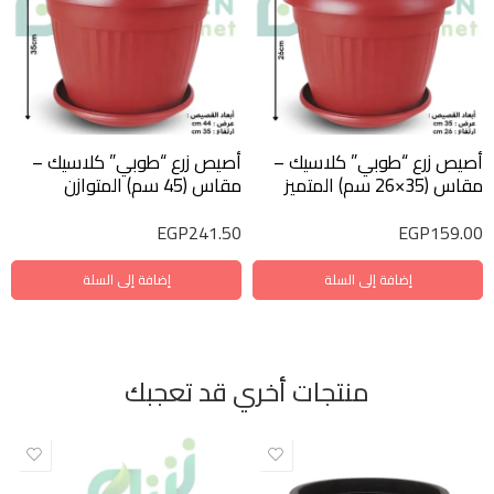
أصيص زرع “طوبي” كلاسيك –
أصيص زرع “طوبي” كلاسيك –
مقاس (35×26 سم) المتميز
مقاس (45 سم) المتوازن
EGP
241.50
EGP
159.00
إضافة إلى السلة
إضافة إلى السلة
منتجات أخري قد تعجبك