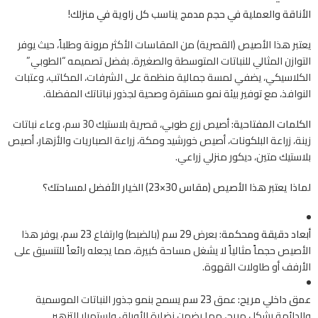
الأناقة والعملية في حجم مدمج يناسب كل زاوية في منزلك!
يعتبر هذا الأصيص (القصرية) من المقاسات الأكثر مرونة وطلباً، حيث يوفر
التوازن المثالي للنباتات المتوسطة والصغيرة. بفضل تصميمه “الطوبي”
الكلاسيكي، يضفي لمسة جمالية منظمة على الشرفات، المكاتب، وعتبات
النوافذ، مع توفير بيئة نمو مستقرة وصحية لجذور نباتاتك المفضلة.
الكلمات المفتاحية:
أصيص زرع طوبي، قصرية بلاستيك 30 سم، وعاء نباتات
زينة، زراعة البلكونات، أصيص خورشيد ومكة، زراعة الصباريات والأزهار، أصيص
بلاستيك متين، ديكور منزلي زراعي.
لماذا يعتبر هذا الأصيص (مقاس 30×23) الخيار الأفضل لمساحتك؟
أبعاد دقيقة ومحكمة:
بعرض
29 سم
(بالضبط) وارتفاع
23 سم
، يوفر هذا
الأصيص حجماً مثالياً لا يشغل مساحة كبيرة، مما يجعله رائعاً للتنسيق على
الأرفف أو طاولات القهوة.
عمق داخلي مريح:
عمق
23 سم
يسمح بنمو جذور النباتات الموسمية
والدائمة بشكل مريح، مما يضمن نضارة الأوراق واستمرار التزهير.