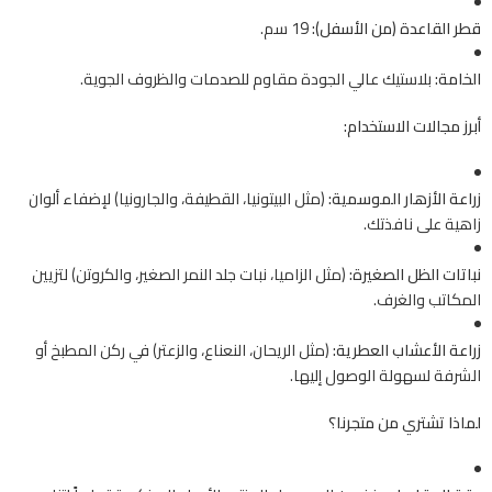
قطر القاعدة (من الأسفل):
19 سم.
الخامة:
بلاستيك عالي الجودة مقاوم للصدمات والظروف الجوية.
أبرز مجالات الاستخدام:
زراعة الأزهار الموسمية:
(مثل البيتونيا، القطيفة، والجارونيا) لإضفاء ألوان
زاهية على نافذتك.
نباتات الظل الصغيرة:
(مثل الزاميا، نبات جلد النمر الصغير، والكروتن) لتزيين
المكاتب والغرف.
زراعة الأعشاب العطرية:
(مثل الريحان، النعناع، والزعتر) في ركن المطبخ أو
الشرفة لسهولة الوصول إليها.
لماذا تشتري من متجرنا؟