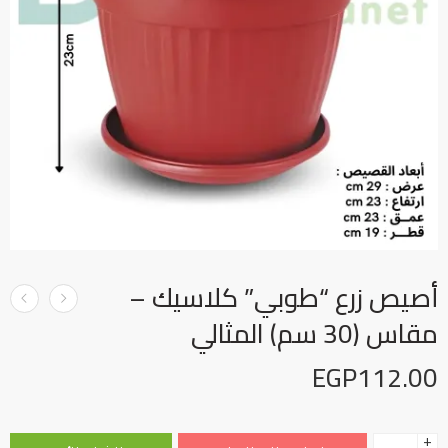
أصيص زرع “طوبي” كلاسيك –
مقاس (30 سم) المثالي
EGP
112.00
+