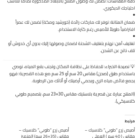
دقة المقاسات:
نضمن لك وصول المنتج بالأبعاد المذكورة تماماً لتناسب
احتياجك الديكوري.
ضمان المتانة:
نوفر لك ماركات رائدة (خورشيد ومكة) تضمن لك عمراً
افتراضياً طويلاً للأصيص رغم كثرة الاستخدام.
تغليف آمن:
نهتم بتغليف الشحنة لضمان وصولها إليك بدون أي خدوش أو
تلف ناتج عن الشحن.
💡 نصيحة الخبراء:
للحفاظ على نظافة المكان وتجنب بقع المياه، نوصي
باستخدام
طبق (صحن) مقاس 20 سم أو 25 سم
مع هذه القصرية؛ فهو
يجمع فائض مياه الري ويحمي أرضيتك أو أثاثك من الرطوبة.
(المنتج عبارة عن قصرية بلاستيك مقاس 30×23 سم، بتصميم طوبي
كلاسيكي).
مرتبط
أصيص زرع “طوبي” كلاسيك –
أصيص زرع “طوبي” كلاسيك –
مقاس ( 40 سم ) العملي
مقاس (35×26 سم) المتميز