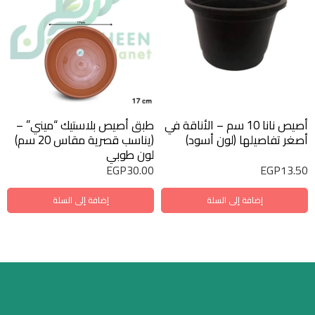
أصيص نانا 10 سم – الأناقة في
طبق أصيص بلاستيك “ميني” –
أصغر تفاصيلها (لون أسود)
(يناسب قصرية مقاس 20 سم)
لون طوبي
EGP
30.00
EGP
13.50
إضافة إلى السلة
إضافة إلى السلة