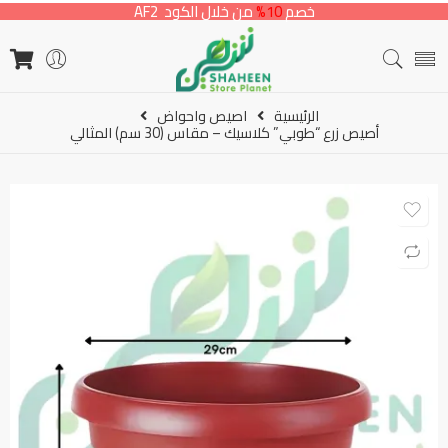
خصم
10%
من خلال الكود AF2
الرئيسية
اصيص واحواض
أصيص زرع “طوبي” كلاسيك – مقاس (30 سم) المثالي