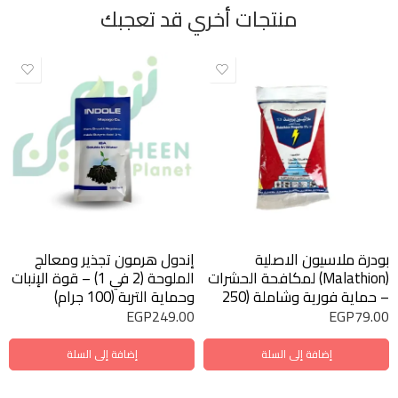
منتجات أخري قد تعجبك
بودرة ملاسيون الاصلية
إندول هرمون تجذير ومعالج
(Malathion) لمكافحة الحشرات
الملوحة (2 في 1) – قوة الإنبات
– حماية فورية وشاملة (250
وحماية التربة (100 جرام)
جرام)
EGP
249.00
EGP
79.00
إضافة إلى السلة
إضافة إلى السلة