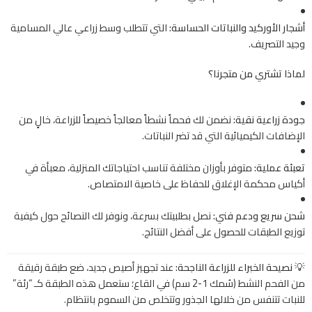
أشجار الأوركيد والنباتات الحساسة:
التي تتطلب وسط زراعي عالي المسامية
وجيد التصريف.
لماذا تشتري من متجرنا؟
جودة زراعية نقية:
نضمن لك فحماً نشطاً معالجاً خصيصاً للزراعة، خالٍ من
الإضافات الكيميائية التي قد تضر النباتات.
تعبئة عملية:
متوفر بأوزان مختلفة تناسب احتياجاتك المنزلية، معبأة في
أكياس محكمة الإغلاق للحفاظ على خاصية الامتصاص.
شحن سريع ودعم فني:
نصل بطلبيتك بسرعة، ونوفر لك النصائح حول كيفية
توزيع الطبقات للحصول على أفضل النتائج.
💡 نصيحة الخبراء للزراعة الناجحة:
عند تجهيز أصيص جديد، ضع طبقة رقيقة
من الفحم النشط (سُمك 1-2 سم) في القاع؛ ستعمل هذه الطبقة كـ “رئة”
للنبات تتنفس من خلالها الجذور وتتخلص من السموم بانتظام.