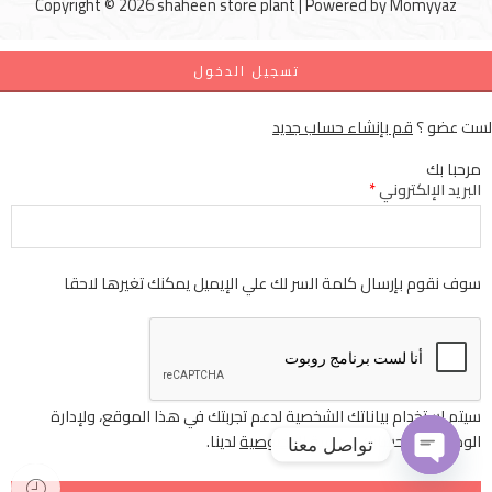
Copyright © 2026 shaheen store plant | Powered by
Momyyaz
تسجيل الدخول
لست عضو ؟
قم بإنشاء حساب جديد
مرحبا بك
البريد الإلكتروني
*
سوف نقوم بإرسال كلمة السر لك علي الإيميل يمكنك تغيرها لاحقا
سيتم استخدام بياناتك الشخصية لدعم تجربتك في هذا الموقع، ولإدارة
الوصول إلى حسابك
سياسة الخصوصية
لدينا.
تواصل معنا