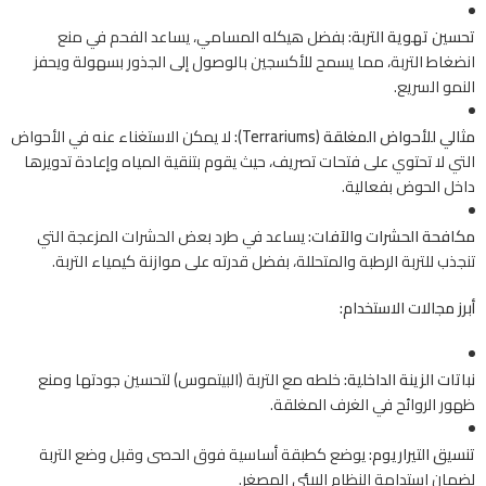
تحسين تهوية التربة:
بفضل هيكله المسامي، يساعد الفحم في منع
انضغاط التربة، مما يسمح للأكسجين بالوصول إلى الجذور بسهولة ويحفز
النمو السريع.
مثالي للأحواض المغلقة (Terrariums):
لا يمكن الاستغناء عنه في الأحواض
التي لا تحتوي على فتحات تصريف، حيث يقوم بتنقية المياه وإعادة تدويرها
داخل الحوض بفعالية.
مكافحة الحشرات والآفات:
يساعد في طرد بعض الحشرات المزعجة التي
تنجذب للتربة الرطبة والمتحللة، بفضل قدرته على موازنة كيمياء التربة.
أبرز مجالات الاستخدام:
نباتات الزينة الداخلية:
خلطه مع التربة (البيتموس) لتحسين جودتها ومنع
ظهور الروائح في الغرف المغلقة.
تنسيق التيراريوم:
يوضع كطبقة أساسية فوق الحصى وقبل وضع التربة
لضمان استدامة النظام البيئي المصغر.