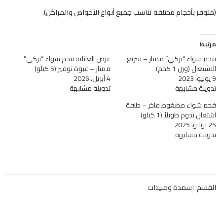
(متوفر بأحجام مختلفة تناسب جميع أنواع الأحواض والمراكن).
مرتبط
فحم شواء “تركي” ممتاز – سريع
عرض العائلة: فحم شواء “تركي”
الاشتعال (وزن 1 كجم)
ممتاز – عبوة توفير (5 كيلو)
9 يونيو، 2023
4 أبريل، 2026
تدوينة مشابهة
تدوينة مشابهة
فحم شواء مضغوط فاخر – طاقة
اشتعال تدوم طويلاً (1 كيلو)
25 يوليو، 2025
تدوينة مشابهة
القسم:
اسمدة ومبيدات