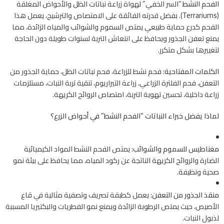
الفحم النشط
“السر الخفي” لهواة زراعة نباتات الظل والأحواض المغلقة
(Terrariums). بفضل قدرته الفائقة على الامتصاص والترشيح، يعمل هذا
الفحم كدرع حماية طبيعي يمتص السموم والشوائب والمياه الزائدة، مما
يمنع تعفن الجذور ويحافظ على انتعاش التربة لسنوات طويلة دون الحاجة
لتغييرها بشكل متكرر.
الكلمات المفتاحية:
فحم نشط للزراعة، فحم نباتات الظل، حماية الجذور من
التعفن، فحم الفلترة الزراعي، زراعة التيراريوم، تنقية تربة النبات، مستلزمات
زراعة داخلية، تحسين تهوية التربة، امتصاص الروائح الكريهة.
لماذا يفضل خبراء النباتات “الفحم النشط” في أحواض الزرع؟
مغناطيس للسموم والشوائب:
يمتص الفحم النشط المواد الكيميائية
الضارة والروائح الكريهة الناتجة عن ركود المياه، مما يحافظ على بيئة نمو
صحية ونظيفة.
منقذ الجذور من التعفن:
يعمل كطبقة تصريف وتصفية مثالية في قاع
الأصيص، حيث يمتص الرطوبة الزائدة ويمنع نمو الفطريات والبكتيريا المسببة
لذبول النبات.