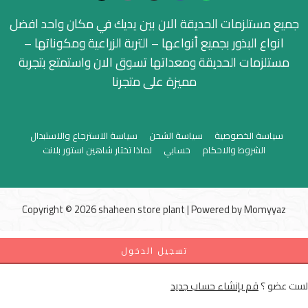
جميع مستلزمات الحديقة الان بين يديك في مكان واحد افضل
انواع البذور بجميع أنواعها – التربة الزراعية ومكوناتها –
مستلزمات الحديقة ومعداتها تسوق الان واستمتع بتجربة
مميزة على متجرنا
سياسة الخصوصية
سياسة الشحن
سياسة الاسترجاع والاستبدال
الشروط والاحكام
حسابي
لماذا تختار شاهين استور بلانت
Copyright © 2026 shaheen store plant | Powered by
Momyyaz
تسجيل الدخول
لست عضو ؟
قم بإنشاء حساب جديد