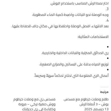
اختر نمط الرش المناسب باستخدام البوش.
وجه الوصلة نحو النباتات واضبط كمية الماء المطلوبة.
بعد الانتهاء، افصل الوصلة واحتفظ بها في مكان جاف للحفاظ عليها.
الاستخدامات المثالية:
ري الحدائق المنزلية والنباتات الداخلية والخارجية.
توزيع المياه بدقة على البساتين والمزارع الصغيرة.
أعمال الري المتنوعة التي تحتاج تحكماً سهلاً وسريعاً.
مرتبط
طقم وصلات خرطوم مع مسدس
مسدس ري مع وصلات خرطوم
بوش – 3 أنماط للرش
ووش حنفية تركي – مرونة
13 ديسمبر، 2025
وكفاءة في ري حديقتك