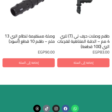
طقم وصلات حرف تي (T) للري
وصلة مستقيمة لنظام الري 13
4 مم – الدقة المتناهية لتفرعات
ملم – طقم 10 قطع (أسود)
الري (100 قطعة)
EGP
90.00
EGP
83.00
إضافة إلى السلة
إضافة إلى السلة