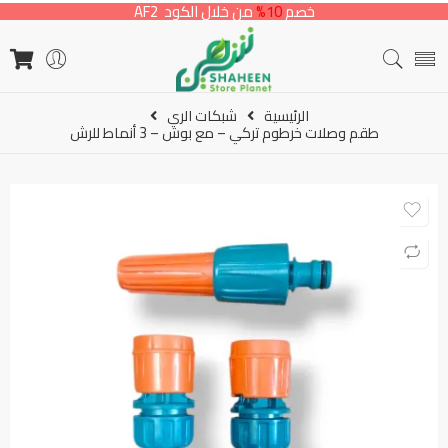
خصم
10%
من خلال الكود AF2
الرئيسية
شبكات الري
طقم وصلات خرطوم تركي – مع بوش – 3 أنماط للرش