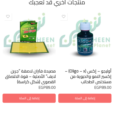
منتجات أخري قد تعجبك
أوليجو – إكس (Oligo – x) –
مصيدة فئران لاصقة “جرين
إكسير النمو والحيوية من
لايف” الأصلية – قوة الالتصاق
مستخلص الطحالب
القصوى (شكل كراسة)
EGP
89.00
EGP
89.00
إضافة إلى السلة
إضافة إلى السلة