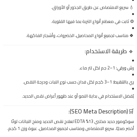
💧 سريع الامتصاص عن طريق الجذور أو الأوراق.
⚙️ ثابت في معظم أنواع التربة بما فيها القلوية.
🍀 مناسب لجميع أنواع المحاصيل، الخضروات، وأشجار الفاكهة.
🔹
طريقة الاستخدام:
رش ورقي:
1–2 جم لكل لتر ماء.
ري بالتنقيط:
1–3 كجم لكل فدان حسب نوع النبات ودرجة النقص.
يُفضل الاستخدام في بداية النمو أو عند ظهور أعراض نقص الحديد.
(SEO Meta Description):
🛒
سوكومور حديد مخلبي 13% EDTA لعلاج نقص الحديد ومنح النباتات لونًا
أخضر صحيًا. سريع الامتصاص ومناسب لجميع المحاصيل. عبوة وزن 1 كجم.