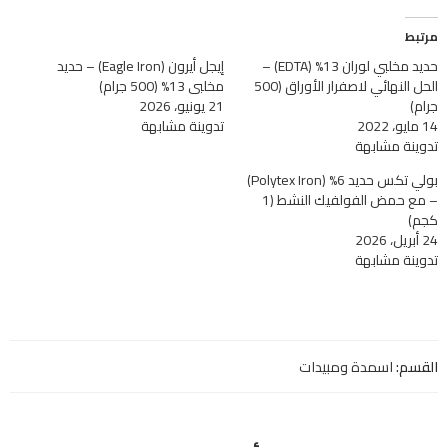
مرتبط
حديد مخلبي لوران 13% (EDTA) –
إيجل أيرون (Eagle Iron) – حديد
الحل النهائي لاصفرار الأوراق (500
مخلبي 13% (500 جرام)
جرام)
21 يونيو، 2026
14 مايو، 2022
تدوينة مشابهة
تدوينة مشابهة
بولي تكس حديد 6% (Polytex Iron)
– مع حمض الفولفيك النشط (1
كجم)
24 أبريل، 2026
تدوينة مشابهة
القسم:
اسمدة ومبيدات