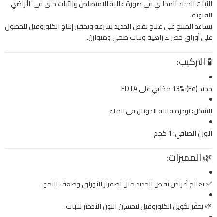
النبات الحديد المخلبي في صورة
عالية الامتصاص والثبات
حتى في الأراضي
القلوية.
يساعد المنتج على
علاج نقص الحديد بسرعة
وتحفيز إنتاج الكلوروفيل للحصول
على أوراق خضراء زاهية ونبات صحي ومتوازن.
🧪
التركيب:
حديد (Fe):
13% مخلبي على EDTA
الشكل:
بودرة قابلة للذوبان في الماء
الوزن الصافي:
1 كجم
🌿
المميزات:
✅ يعالج أعراض نقص الحديد مثل اصفرار الأوراق وضعف النمو.
🌱 يحفّز تكوين الكلوروفيل لتحسين اللون الأخضر للنبات.