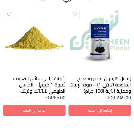
إندول هرمون تجذير ومعالج
كبريت زراعي فائق النعومة
الملوحة (2 في 1) – قوة الإنبات
(عبوة 1 كجم) – الحارس
وحماية التربة (100 جرام)
الطبيعي لنباتاتك وتربتك
EGP
65.00
EGP
249.00
إضافة إلى السلة
إضافة إلى السلة