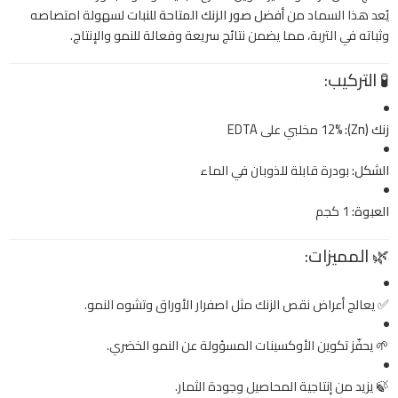
يُعد هذا السماد من
أفضل صور الزنك المتاحة للنبات
لسهولة امتصاصه
وثباته في التربة، مما يضمن نتائج سريعة وفعالة للنمو والإنتاج.
🧪
التركيب:
زنك (Zn):
12% مخلبي على EDTA
الشكل:
بودرة قابلة للذوبان في الماء
العبوة:
1 كجم
🌿
المميزات:
✅ يعالج أعراض نقص الزنك مثل اصفرار الأوراق وتشوه النمو.
🌱 يحفّز تكوين الأوكسينات المسؤولة عن النمو الخضري.
🍃 يزيد من إنتاجية المحاصيل وجودة الثمار.