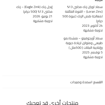
سماد لوران زنك مخلبي 13%
إيجل زنك (Eagle Zink) – زنك
(Loran Zinc) – القوة الفائقة
مخلبي 13% (500 جرام)
لمعالجة نقص الزنك (عبوة 500
21 يونيو، 2026
جرام)
تدوينة مشابهة
24 أكتوبر، 2023
تدوينة مشابهة
سماد أورجوفيتو – منشط نمو
طبيعي ومتوازن لزيادة حيوية
وإنتاجية النباتات ( 500ملل )
5 نوفمبر، 2025
تدوينة مشابهة
القسم:
اسمدة ومبيدات
منتجات أخري قد تعجبك