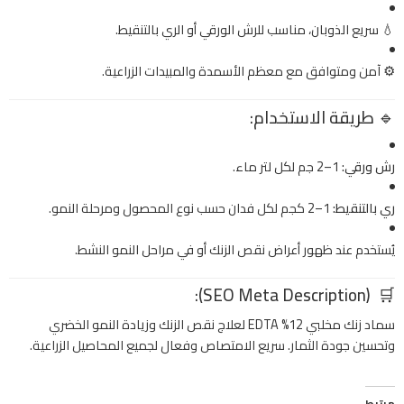
💧 سريع الذوبان، مناسب للرش الورقي أو الري بالتنقيط.
⚙️ آمن ومتوافق مع معظم الأسمدة والمبيدات الزراعية.
🔹
طريقة الاستخدام:
رش ورقي:
1–2 جم لكل لتر ماء.
ري بالتنقيط:
1–2 كجم لكل فدان حسب نوع المحصول ومرحلة النمو.
يُستخدم عند ظهور أعراض نقص الزنك أو في مراحل النمو النشط.
(SEO Meta Description):
🛒
سماد زنك مخلبي 12% EDTA لعلاج نقص الزنك وزيادة النمو الخضري
وتحسين جودة الثمار. سريع الامتصاص وفعال لجميع المحاصيل الزراعية.
مرتبط