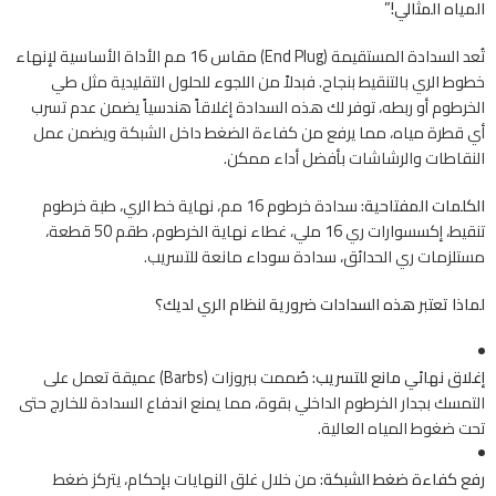
المياه المثالي!”
تُعد السدادة المستقيمة (End Plug) مقاس 16 مم الأداة الأساسية لإنهاء
خطوط الري بالتنقيط بنجاح. فبدلاً من اللجوء للحلول التقليدية مثل طي
الخرطوم أو ربطه، توفر لك هذه السدادة إغلاقاً هندسياً يضمن عدم تسرب
أي قطرة مياه، مما يرفع من كفاءة الضغط داخل الشبكة ويضمن عمل
النقاطات والرشاشات بأفضل أداء ممكن.
الكلمات المفتاحية:
سدادة خرطوم 16 مم، نهاية خط الري، طبة خرطوم
تنقيط، إكسسوارات ري 16 ملي، غطاء نهاية الخرطوم، طقم 50 قطعة،
مستلزمات ري الحدائق، سدادة سوداء مانعة للتسريب.
لماذا تعتبر هذه السدادات ضرورية لنظام الري لديك؟
إغلاق نهائي مانع للتسريب:
صُممت ببروزات (Barbs) عميقة تعمل على
التمسك بجدار الخرطوم الداخلي بقوة، مما يمنع اندفاع السدادة للخارج حتى
تحت ضغوط المياه العالية.
رفع كفاءة ضغط الشبكة:
من خلال غلق النهايات بإحكام، يتركز ضغط