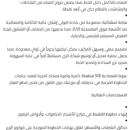
المياه بالكامل داخل الخط، مما يضمن خروج المياه من النقاطات
والرشاشات بانتظام حتى في أبعد نقطة.
متانة استثنائية:
مصنوعة من مادة البولي إيثيلين عالية الكثافة والمعالجة
ضد الأشعة فوق البنفسجية (UV)، مما يحميها من الجفاف أو التشقق نتيجة
التعرض المستمر للشمس والحرارة.
تصميم عملي وسهل التركيب:
يمكن تركيبها يدوياً في ثوانٍ معدودة، مما
يجعل عملية تعديل أو توسيع شبكة الري مستقبلاً أمراً في غاية السهولة
بمجرد نزع السدادة وتمديد الخط.
عبوة اقتصادية (50 قطعة):
كمية وافرة تمنحك الحرية لتنفيذ عشرات
الخطوط الفرعية في حديقتك أو مزرعتك دون القلق من نقص قطع الغيار.
الاستخدامات المثالية:
إنهاء خطوط التنقيط:
في مزارع الأشجار، الخضروات، وأحواض الزهور.
حدائق الشرفات والأسطح:
لغلق نهايات الخطوط الموزعة على قواوير الزرع