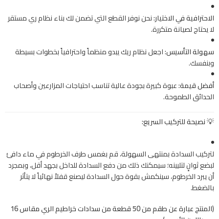
الاحترافية في الاختيار:
نحن نوفر القطع التي تضمن لك بناء نظام ري مستقر
لا يحتاج لصيانة متكررة.
سهولة التأسيس:
اجعل نظام ريك يبدو منظماً واحترافياً بخطوات بسيطة
وبنفسك.
أفضل قيمة:
عبوة كبيرة بجودة عالية تناسب احتياجات المزارعين وأصحاب
الحدائق الطموحة.
💡 نصيحة للتركيب السريع:
لتركيب السدادة بمنتهى السهولة، قم بغمس طرف الخرطوم في ماء دافئ
لبضع ثوانٍ لتليينه؛ سيمكنك ذلك من دفع السدادة للداخل بجهد أقل، وبمجرد
أن يبرد الخرطوم، سينكمش بقوة حول السدادة ليصنع قفلاً نهائياً لا يتأثر
بالضغط.
(المنتج عبارة عن طقم من 50 قطعة من سدادات خراطيم الري مقاس 16