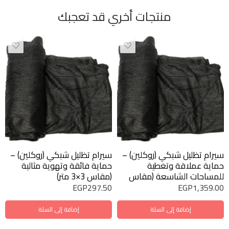
منتجات أخري قد تعجبك
سيرام تظليل شبكي (روكلين) –
سيرام تظليل شبكي (روكلين) –
حماية عملاقة وتغطية
حماية فائقة وتهوية مثالية
للمساحات الشاسعة (مقاس
(مقاس 3×3 متر)
5×10 متر) نسبة تظليل 63%)
EGP
297.50
EGP
1,359.00
إضافة إلى السلة
إضافة إلى السلة