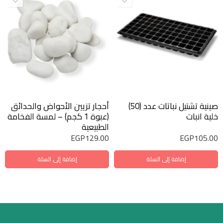
صينية تشتيل نباتات عدد (50)
أحجار تزيين الأحواض والحدائق
خلية انبات
(عبوة 1 كجم) – لمسة الفخامة
الطبيعية
EGP
129.00
EGP
105.00
إضافة إلى السلة
إضافة إلى السلة