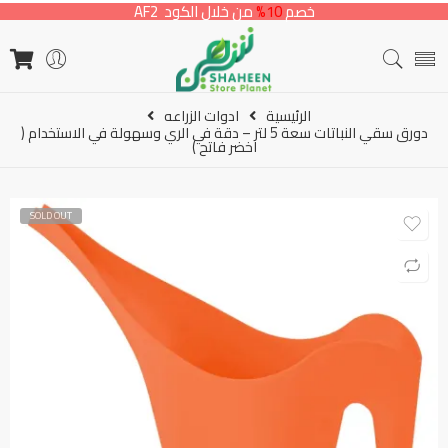
خصم
10%
من خلال الكود AF2
الرئيسية
ادوات الزراعه
دورق سقي النباتات سعة 5 لتر – دقة في الري وسهولة في الاستخدام (
اخضر فاتح )
SOLD OUT