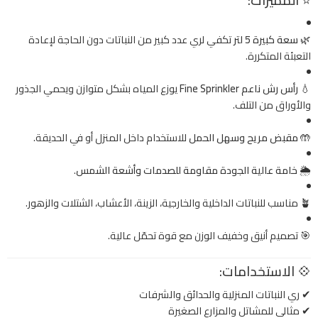
⭐ المميزات:
🌿
سعة كبيرة 5 لتر
تكفي لري عدد كبير من النباتات دون الحاجة لإعادة
التعبئة المتكررة.
💧
رأس رش ناعم Fine Sprinkler
يوزع المياه بشكل متوازن ويحمي الجذور
والأوراق من التلف.
🤲
مقبض مريح وسهل الحمل
للاستخدام داخل المنزل أو في الحديقة.
🌦
خامة عالية الجودة مقاومة للصدمات وأشعة الشمس
.
🪴 مناسب للنباتات الداخلية والخارجية، الزينة، الأعشاب، الشتلات والزهور.
🎯 تصميم أنيق وخفيف الوزن مع قوة تحمّل عالية.
💠 الاستخدامات:
✔ ري النباتات المنزلية والحدائق والشرفات
✔ مثالي للمشاتل والمزارع الصغيرة