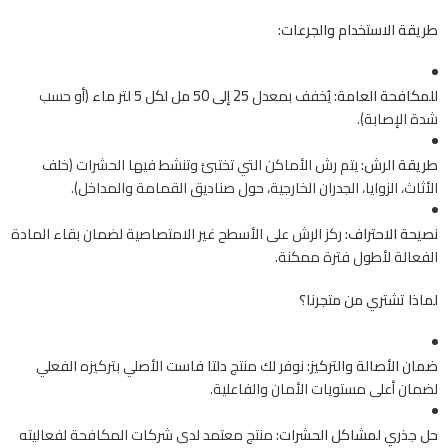
طريقة الاستخدام والجرعات:
للمكافحة العامة:
يُخفف بمعدل
25 إلى 50 مل لكل 5 لتر ماء
(أو حسب
شدة الإصابة).
طريقة الرش:
يتم رش الأماكن التي تختبئ وتنشط فيها الحشرات (خلف
الأثاث، الزوايا، الجدران الخارجية، حول صناديق القمامة والمداخل).
نصيحة الاحتراف:
ركز الرش على الأسطح غير الامتصاصية لضمان بقاء المادة
الفعالة لأطول فترة ممكنة.
لماذا تشتري من متجرنا؟
ضمان الأصالة والتركيز:
نوفر لك منتج
دلتا فاست
الأصلي بتركيزه الفعلي
لضمان أعلى مستويات الأمان والفاعلية.
حل جذري لمشاكل الحشرات:
منتج معتمد لدى شركات المكافحة لفعاليته