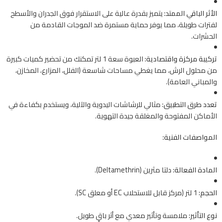
الأثر الباقي الممتد:
يتميز بقدرة عالية على الاستقرار فوق الجدران والأسطح
لفترات طويلة، مما يوفر حماية مستمرة ضد الموجات القادمة من
الحشرات.
تركيبة مركزة واقتصادية:
العبوة سعة 1 لتر تمكنك من تحضير كميات كبيرة
من محلول الرش، مما يغطي مساحات شاسعة (الفلل، المزارع، المخازن،
والمباني العامة).
تعدد طرق التطبيق:
مثالي للرشاشات اليدوية والآلية، ويستخدم بكفاءة في
الأماكن المفتوحة والمغلقة جيدة التهوية.
المواصفات الفنية:
المادة الفعالة:
دلتا مثرين (Deltamethrin).
الحجم:
1 لتر (مركز قابل للاستحلاب EC أو معلق SC).
نوع التأثير:
ملامسة وتأثير معدي مع أثر باقٍ طويل.