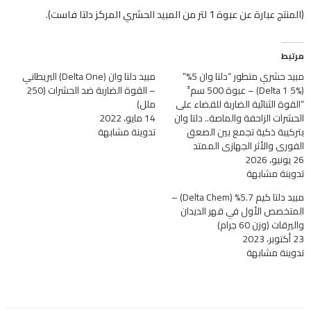
(المنتج عبارة عن عبوة 1 لتر من المبيد الحشري المركز دلتا فاست).
مرتبط
مبيد حشري متطور “دلتا وان 5%”
مبيد دلتا وان (Delta One) البريطاني
(Delta 1 5%) – عبوة 500 سم³
– القوة الضاربة ضد الحشرات (250
“القوة الثنائية الضاربة للقضاء على
ملل)
الحشرات الزاحفة والماصة.. دلتا وان
14 مايو، 2022
بتركيبة ذكية تجمع بين الصعق
تدوينة مشابهة
الفوري والأثر الجهازي الممتد
26 يونيو، 2026
تدوينة مشابهة
مبيد دلتا كيم 5.7% (Delta Chem) –
المتخصص الأول في قهر الديدان
واليرقات (وزن 60 جرام)
23 أكتوبر، 2023
تدوينة مشابهة