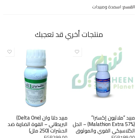
القسم:
اسمدة ومبيدات
منتجات أخري قد تعجبك
مبيد “ملاثيون إكسترا”
مبيد دلتا وان (Delta One)
(Malathion Extra 57%) – الحل
البريطاني – القوة الضاربة ضد
الكلاسيكي القوي والموثوق
الحشرات (250 ملل)
250 ملل
EGP
299.00
EGP
189.00