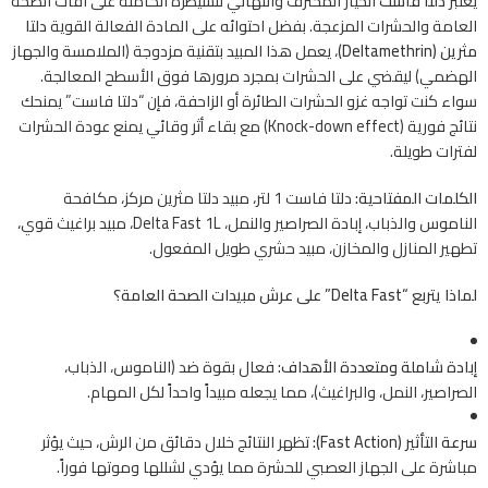
يعتبر
دلتا فاست
الخيار المحترف والنهائي للسيطرة الكاملة على آفات الصحة
العامة والحشرات المزعجة. بفضل احتوائه على المادة الفعالة القوية
دلتا
مثرين (Deltamethrin)
، يعمل هذا المبيد بتقنية مزدوجة (الملامسة والجهاز
الهضمي) ليقضي على الحشرات بمجرد مرورها فوق الأسطح المعالجة.
سواء كنت تواجه غزو الحشرات الطائرة أو الزاحفة، فإن “دلتا فاست” يمنحك
نتائج فورية (Knock-down effect) مع بقاء أثر وقائي يمنع عودة الحشرات
لفترات طويلة.
الكلمات المفتاحية:
دلتا فاست 1 لتر، مبيد دلتا مثرين مركز، مكافحة
الناموس والذباب، إبادة الصراصير والنمل، Delta Fast 1L، مبيد براغيث قوي،
تطهير المنازل والمخازن، مبيد حشري طويل المفعول.
لماذا يتربع “Delta Fast” على عرش مبيدات الصحة العامة؟
إبادة شاملة ومتعددة الأهداف:
فعال بقوة ضد (الناموس، الذباب،
الصراصير، النمل، والبراغيث)، مما يجعله مبيداً واحداً لكل المهام.
سرعة التأثير (Fast Action):
تظهر النتائج خلال دقائق من الرش، حيث يؤثر
مباشرة على الجهاز العصبي للحشرة مما يؤدي لشللها وموتها فوراً.