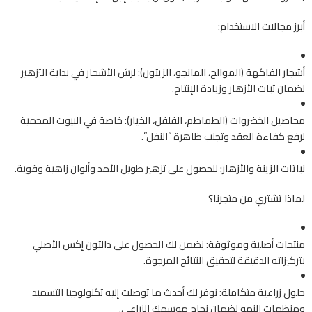
أبرز مجالات الاستخدام:
أشجار الفاكهة (الموالح، المانجو، الزيتون):
لرش الأشجار في بداية التزهير
لضمان ثبات الأزهار وزيادة الإنتاج.
محاصيل الخضروات (الطماطم، الفلفل، الخيار):
خاصة في البيوت المحمية
لرفع كفاءة العقد وتجنب ظاهرة “النفل”.
نباتات الزينة والأزهار:
للحصول على تزهير طويل الأمد وألوان زاهية وقوية.
لماذا تشتري من متجرنا؟
منتجات أصلية وموثوقة:
نضمن لك الحصول على
دالتون إكس
الأصلي
بتركيزاته الدقيقة لتحقيق النتائج المرجوة.
حلول زراعية متكاملة:
نوفر لك أحدث ما توصلت إليه تكنولوجيا التسميد
ومنظمات النمو لضمان نجاح موسمك الزراعي.