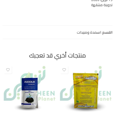
تدوينة مشابهة
القسم:
اسمدة ومبيدات
منتجات أخري قد تعجبك