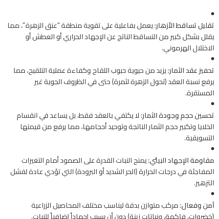
تقليل تساقط الأزهار:
يعمل بفاعلية على تقوية منطقة “عنق الزهرة”، مما
يقلل بشكل كبير من التساقط الناتج عن الإجهاد الحراري أو العطش أو
الاختلال الهرموني.
تحفيز عقد الثمار:
يزيد من حيوية حبوب اللقاح وكفاءة عملية التلقيح، مما
يرفع نسبة العقد (تحول الزهرة لثمرة) حتى في الظروف الجوية غير
المستقرة.
تحسين حجم وجودة الثمار:
لا يكتفي بالعقد فقط، بل يساعد في انقسام
الخلايا وتكبير حجم الثمار الناتجة وتوحيد أحجامها، مما يرفع من قيمتها
التسويقية.
مقاومة الإجهاد البيئي:
يمنح النبات القدرة على الصمود أمام التغيرات
المفاجئة في درجات الحرارة (الحر الشديد أو البرودة) التي تؤدي عادة لفشل
التزهير.
آمن وفعال:
مركب متوازن بدقة ليناسب مختلف المحاصيل الزراعية
(خضروات، فاكهة، ونباتات زينة) دون أن يسبب إجهاداً إضافياً للنبات.