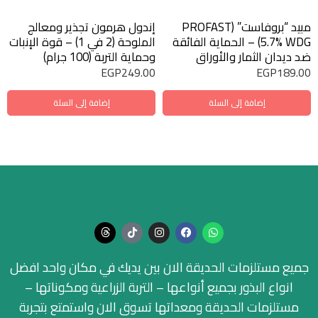
مبيد “بروفاست” (PROFAST
إندول هرمون تجذير ومعالج
5.7% WDG) – الحماية الفائقة
الملوحة (2 في 1) – قوة الإنبات
ضد ديدان الثمار والأوراق
وحماية التربة (100 جرام)
EGP
249.00
EGP
189.00
إضافة إلى السلة
إضافة إلى السلة
جميع مستلزمات الحديقة الان بين يديك في مكان واحد افضل
انواع البذور بجميع أنواعها – التربة الزراعية ومكوناتها –
مستلزمات الحديقة ومعداتها تسوق الان واستمتع بتجربة