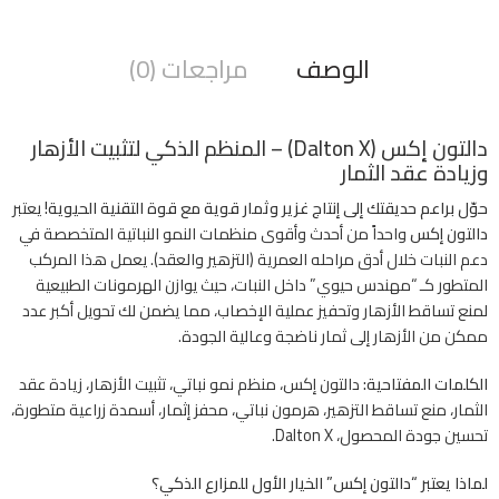
الوصف
مراجعات (0)
دالتون إكس (Dalton X) – المنظم الذكي لتثبيت الأزهار
وزيادة عقد الثمار
حوّل براعم حديقتك إلى إنتاج غزير وثمار قوية مع قوة التقنية الحيوية!
يعتبر
دالتون إكس
واحداً من أحدث وأقوى منظمات النمو النباتية المتخصصة في
دعم النبات خلال أدق مراحله العمرية (التزهير والعقد). يعمل هذا المركب
المتطور كـ “مهندس حيوي” داخل النبات، حيث يوازن الهرمونات الطبيعية
لمنع تساقط الأزهار وتحفيز عملية الإخصاب، مما يضمن لك تحويل أكبر عدد
ممكن من الأزهار إلى ثمار ناضجة وعالية الجودة.
الكلمات المفتاحية:
دالتون إكس، منظم نمو نباتي، تثبيت الأزهار، زيادة عقد
الثمار، منع تساقط التزهير، هرمون نباتي، محفز إثمار، أسمدة زراعية متطورة،
تحسين جودة المحصول، Dalton X.
لماذا يعتبر “دالتون إكس” الخيار الأول للمزارع الذكي؟