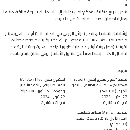
شحن سريع وتغليف محكم:
نصل بطلبك إلى باب منزلك بسرعة فائقة، مغلفاً
بعناية لضمان وصول المنتج بكامل فاعليته.
إرشادات الاستخدام:
يُنصح بالرش الورقي في الصباح الباكر أو عند الغروب. يتم
خلطه بالماء حسب النسب الموصى بها (عادةً بتركيزات منخفضة جداً نظراً
لقوته). يُفضل رشة أولى عند بداية ظهور البراعم الزهرية، ورشة ثانية عند
اكتمال العقد.
(يُحفظ بعيداً عن متناول الأطفال وفي مكان بارد وجاف).
مرتبط
سماد “سوبر فيجرو إكس” (Super
أمكتون بلس (Amcton Plus) –
Vigro-X) – المنشط الطبيعي للنمو
المنشط الرباعي لعقد الأزهار
الخارق (100 سم)
وجودة الثمار (وزن 100 جرام)
22 أكتوبر، 2023
22 فبراير، 2024
تدوينة مشابهة
تدوينة مشابهة
عظمة (Azmah) نفثالينا كيتاسيد –
الخبير الأول للتزهير وتثبيت العقد
(100 جرام)
13 أبريل، 2026