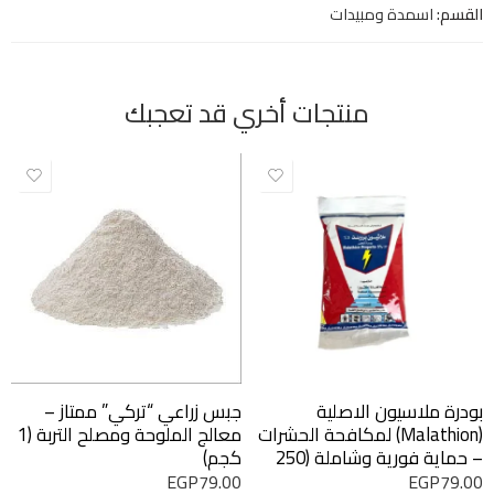
القسم:
اسمدة ومبيدات
منتجات أخري قد تعجبك
بودرة ملاسيون الاصلية
جبس زراعي “تركي” ممتاز –
(Malathion) لمكافحة الحشرات
معالج الملوحة ومصلح التربة (1
– حماية فورية وشاملة (250
كجم)
جرام)
EGP
79.00
EGP
79.00