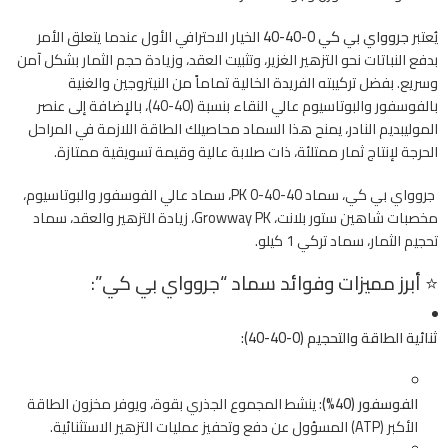
يُعتبر
جروواي بي كي 0-40-40
الخيار الاحترافي الأول عندما يتعلق الأمر
بدفع النباتات نحو التزهير الغزير، وتثبيت العقد، وزيادة حجم الثمار بشكل آمن
وسريع. بفضل تركيبته الفريدة الخالية تماماً من النيتروجين والغنية
بالفوسفور والبوتاسيوم عالي النقاء بنسبة (40-40)، بالإضافة إلى عنصر
الموليبديم النادر، يمنح هذا السماد محاصيلك الطاقة اللازمة في المراحل
الحرجة لإنتاج ثمار ممتلئة، ذات صلابة عالية وقيمة تسويقية ممتازة.
جروواي بي كي، سماد PK 0-40-40، سماد عالي الفوسفور والبوتاسيوم،
مخصبات شاهين ستور بلانت، Growway PK، زيادة التزهير والعقد، سماد
تحجيم الثمار، سماد تركي 1 كيلو.
⭐ أبرز مميزات وفوائد سماد “جروواي بي كي”:
ثنائية الطاقة والتحجيم (0-40-40):
الفوسفور (40%):
ينشط المجموع الجذري بقوة، ويوفر مخزون الطاقة
الأكبر (ATP) المسؤول عن دفع وتحفيز عمليات التزهير الاستثنائية.