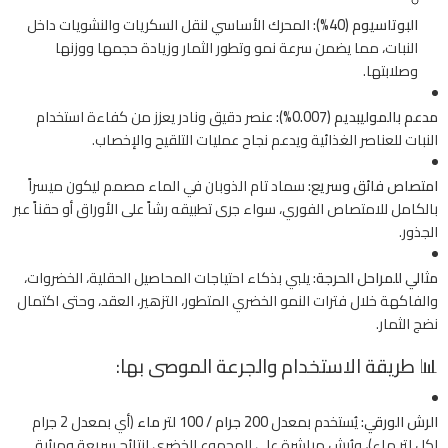
البوتاسيوم (40%):
المحرك الأساسي لنقل السكريات والنشويات داخل
النبات، مما يضمن سرعة نمو وتطور الثمار وزيادة حجمها ووزنها
وصلابتها.
مدعم بالموليبديم (0.007%):
عنصر دقيق ونادر يعزز من كفاءة استخدام
النبات للعناصر الغذائية ويدعم نجاح عمليات التلقيح والإخصاب.
امتصاص فائق وسريع:
سماد تام الذوبان في الماء مصمم ليكون ميسراً
بالكامل للامتصاص الفوري، سواء جرى تطبيقه رشاً على الأوراق أو حقناً عبر
الجذور.
مثالي للمراحل الحرجة:
يلبي بذكاء احتياجات المحاصيل الحقلية، الخضروات،
والفاكهة خلال فترات النمو الخضري المتطور، التزهير، العقد، وحتى اكتمال
نضج الثمار.
📊 طريقة الاستخدام والجرعة الموصى بها:
الرش الورقي:
يُستخدم بمعدل
200 جرام / 100 لتر ماء
(أي بمعدل 2 جرام
لكل لتر ماء)، ويُرش مباشرة على المجموع الخضري لنتائج سريعة ومرئية.