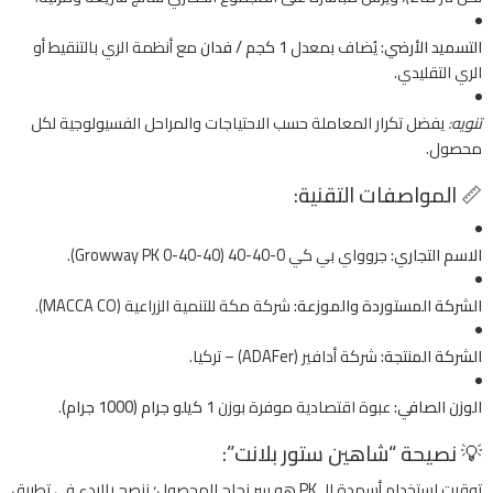
التسميد الأرضي:
يُضاف بمعدل
1 كجم / فدان
مع أنظمة الري بالتنقيط أو
الري التقليدي.
تنويه:
يفضل تكرار المعاملة حسب الاحتياجات والمراحل الفسيولوجية لكل
محصول.
📏 المواصفات التقنية:
الاسم التجاري:
جروواي بي كي 0-40-40 (Growway PK 0-40-40).
الشركة المستوردة والموزعة:
شركة مكة للتنمية الزراعية (MACCA CO).
الشركة المنتجة:
شركة أدافير (ADAFer) – تركيا.
الوزن الصافي:
عبوة اقتصادية موفرة بوزن
1 كيلو جرام (1000 جرام)
.
💡 نصيحة “شاهين ستور بلانت”:
توقيت استخدام أسمدة الـ PK هو سر نجاح المحصول؛ ننصح بالبدء في تطبيق