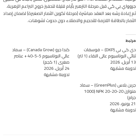
جروواي بي كي
قبل مرحلة التزهير بأيام قليلة لتحفيز خروج البراعم الزهرية،
ثم إعادة رشه بعد العقد مباشرة (مرحلة تكوين الثمار الصغيرة) لضمان إمداد
الثمار بالطاقة اللازمة للتحجيم والامتلاء دون حدوث تشوهات.
مرتبط
دي كي بي (DKP) – فوسفات
كندا جرو (Canada Grow) – سماد
ثنائي البوتاسيوم عالي النقاء (1 لتر)
عالي البوتاسيوم 5-5-40 + عناصر
13 أبريل، 2026
صغرى (1 كجم)
تدوينة مشابهة
24 أبريل، 2026
تدوينة مشابهة
جرين بلاس (GreenPlus) – سماد
متوازن NPK 20-20-20 (1000
جرام)
21 يونيو، 2026
تدوينة مشابهة