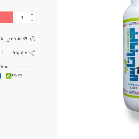
+
−
35
اشخاص
يشا
مشاركة
ckout