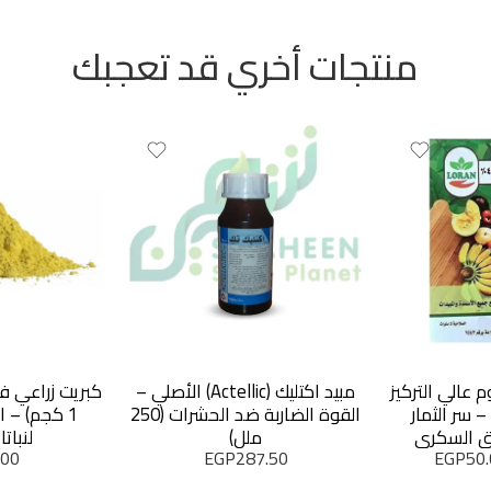
منتجات أخري قد تعجبك
 عالي التركيز
مبيد اكتليك (Actellic) الأصلي –
كبريت زراعي ف
جرام) – سر الثمار
القوة الضاربة ضد الحشرات (250
1 كجم) – 
ق السكري
ملل)
لنبات
.00
EGP
287.50
EGP
50