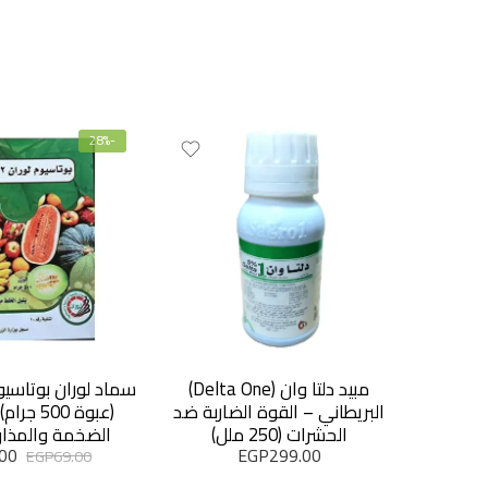
-28%
مبيد دلتا وان (Delta One)
سماد لوران بوتاسيوم
البريطاني – القوة الضاربة ضد
(عبوة 500 
الحشرات (250 ملل)
الضخمة والمذا
.00
EGP
299.00
EGP
69.00