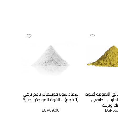
ائق النعومة (عبوة
سماد سوبر فوسفات ناعم تركي
مصيدة فئر
الحارس الطبيعي
(1 كجم) – القوة لنمو جذور جبارة
الأصلية –
اتك وتربتك
EGP
69.00
EGP
65