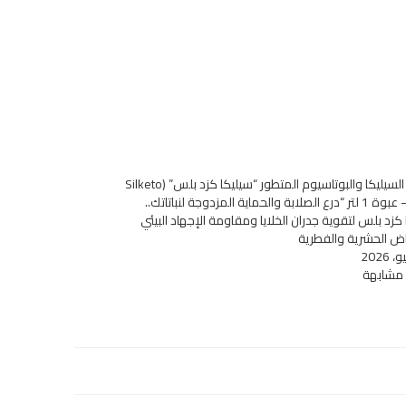
مركب السيليكا والبوتاسيوم المتطور “سيليكا كزد بلس” (Silketo
Plus) – عبوة 1 لتر “درع الصلابة والحماية المزدوجة لنباتاتك..
كزد بلس لتقوية جدران الخلايا ومقاومة الإجهاد البيئي
اض الحشرية والفطرية
 مشابهة