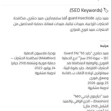
(SEO Keywords):
🏷️
مبيد جارد، guard insecticide، ألفا سايبرمثرين، مبيد حشري، مكافحة
الحشرات الزراعية، مبيدات نباتية، مبيدات فعالة، حماية المحاصيل من
الحشرات، مبيد قوي للمزارع.
مرتبط
مبيد حشري “جارد 5%” (Guard 5%
بودرة ملاسيون الاصلية
EC) – عبوة 250 سم³ “درع الحماية
(Malathion) لمكافحة الحشرات –
الفوري والوقاية المتكاملة ضد
حماية فورية وشاملة (250 جرام)
الحشرات القارضة.. جارد بقوة البيتا-
24 يوليو، 2022
سيفلوثرين لإبادة الآفات ب كفاءة
تدوينة مشابهة
وصعق فوري
25 يونيو، 2026
تدوينة مشابهة
مبيد “ديازينون اردني 60%”
(Diazinon) – الدرع الواقي والمبيد
الشامل (250 ملل)
22 أكتوبر، 2023