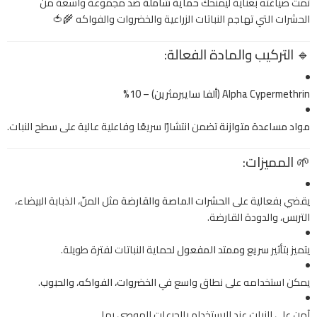
تمت صياغته بعناية ليمنحك
حماية شاملة
ضد مجموعة واسعة من
الحشرات التي تهاجم النباتات الزراعية والخضروات والفواكه 🌾🍅
🔹
التركيب والمادة الفعالة:
Alpha Cypermethrin (ألفا سايبرمثرين) – 10%
مواد مساعدة متوازنة
تضمن انتشارًا سريعًا وفاعلية عالية على سطح النبات.
🌱
المميزات:
يقضي بفعالية على
الحشرات الماصة والقارضة
مثل المنّ، الذبابة البيضاء،
التربس، والدودة القارضة.
يتميز بتأثير
سريع وممتد المفعول
لحماية النباتات لفترة طويلة.
يمكن استخدامه على نطاق واسع في
الخضروات، الفواكه، والحبوب
.
آمن على النبات عند الاستخدام بالجرعات الموصى بها.