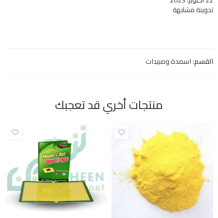
تدوينة مشابهة
القسم:
اسمدة ومبيدات
منتجات أخري قد تعجبك