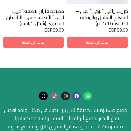
كبريت زراعي “تركي” نقي –
مصيدة فئران لاصقة “جرين
المعالج الشامل والوقاية
لايف” الأصلية – قوة الالتصاق
الطبيعية (1 كجم)
القصوى (شكل كراسة)
EGP
89.00
EGP
89.00
إضافة إلى السلة
إضافة إلى السلة
جميع مستلزمات الحديقة الان بين يديك في مكان واحد افضل
انواع البذور بجميع أنواعها – التربة الزراعية ومكوناتها –
مستلزمات الحديقة ومعداتها تسوق الان واستمتع بتجربة