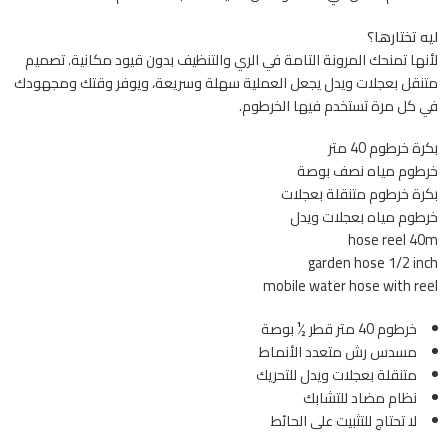
ليه تختارها؟
لأنها تمنحك المرونة التامة في الري والتنظيف بدون قيود مكانية. تصميم
متنقل بعجلات ويدل يجعل العملية سهلة وسريعة، ويوفر وقتك ومجهودك
في كل مرة تستخدم فيها الخرطوم.
بكرة خرطوم 40 متر
خرطوم مياه نصف بوصة
بكرة خرطوم متنقلة بعجلات
خرطوم مياه بعجلات ويدل
hose reel 40m
garden hose 1/2 inch
mobile water hose with reel
خرطوم 40 متر قطر ½ بوصة
مسدس رش متعدد الأنماط
متنقلة بعجلات ويدل للتحريك
نظام مضاد للتشابك
لا تحتاج للتثبيت على الحائط