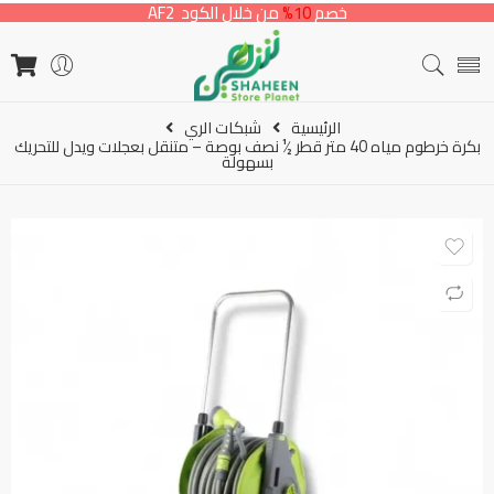
خصم
10%
من خلال الكود AF2
الرئيسية
شبكات الري
بكرة خرطوم مياه 40 متر قطر ½ نصف بوصة – متنقل بعجلات ويدل للتحريك
بسهولة