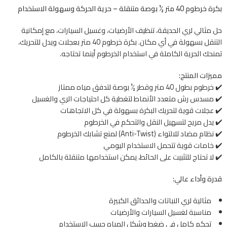
بكرة خرطوم 40 متر ½ بوصة متنقلة – حرية الحركة وسهولة الاستخدام
حل مثالي لري الحديقة، تنظيف الأرضيات، وغسيل السيارات، مع إمكانية
التنقل بسهولة في أي مكان. بكرة خرطوم 40 متر بعجلات ويدل للتحريك،
تمنحك الحرية الكاملة في استخدام الخرطوم أينما تحتاجه.
مميزات المنتج:
✔️ خرطوم بطول 40 متر وقطر ½ بوصة لتدفق مياه ممتاز
✔️ مسدس رش متعدد الأنماط لتغطية كل احتياجات الري والغسيل
✔️ عجلات قوية لتحريك البكرة بسهولة في كل الاتجاهات
✔️ يدل مريح لتسهيل النقل والتحكم في الخرطوم
✔️ نظام مضاد للالتواء (Anti-Twist) لمنع تشابك الخرطوم
✔️ خامات قوية تتحمل الاستخدام اليومي
✔️ لا تحتاج للتثبيت على الحائط، يمكن استخدامها متنقلة بالكامل
قدرة وأداء عالي:
مثالية لري النباتات والحدائق الكبيرة
مناسبة لغسيل السيارات والأرضيات
تحكم كامل في ضغط وشكل المياه حسب الاستخدام