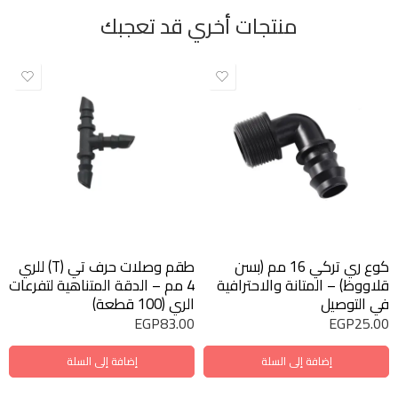
منتجات أخري قد تعجبك
كوع ري تركي 16 مم (بسن
طقم وصلات حرف تي (T) للري
قلاووظ) – المتانة والاحترافية
4 مم – الدقة المتناهية لتفرعات
في التوصيل
الري (100 قطعة)
EGP
83.00
EGP
25.00
إضافة إلى السلة
إضافة إلى السلة