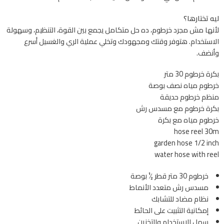
ليه تختارها؟
لأنها مش مجرد خرطوم، ده حل متكامل يجمع بين القوة، التنظيم، وسهولة
الاستخدام. هتوفر وقتك ومجهودك وتخلي عملية الري والغسيل أسرع
وأنضف.
بكرة خرطوم 30 متر
خرطوم مياه نصف بوصة
منظم خرطوم حديقة
بكرة خرطوم مع مسدس رش
خرطوم مياه مع بكرة
hose reel 30m
garden hose 1/2 inch
water hose with reel
خرطوم 30 متر قطر ½ بوصة
مسدس رش متعدد الأنماط
نظام مضاد للتشابك
إمكانية التثبيت على الحائط
سهل الاستخدام والتخزين