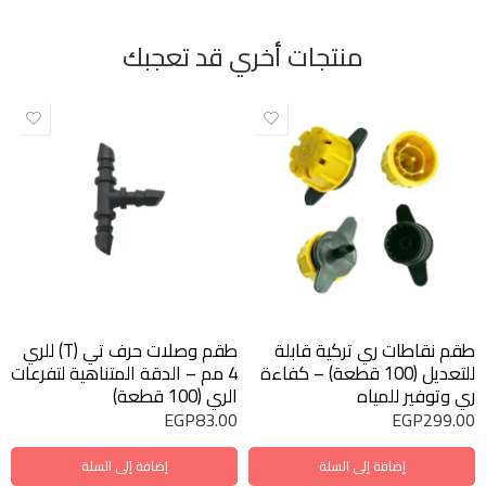
منتجات أخري قد تعجبك
طقم نقاطات ري تركية قابلة
طقم وصلات حرف تي (T) للري
للتعديل (100 قطعة) – كفاءة
4 مم – الدقة المتناهية لتفرعات
ري وتوفير للمياه
الري (100 قطعة)
EGP
83.00
EGP
299.00
إضافة إلى السلة
إضافة إلى السلة