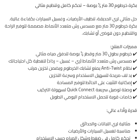
بكرة خرطوم 30 متر ½ بوصة – تحكم كامل وتنظيم مثالي
حل مثالي لري الحديقة، تنظيف الأرضيات، وغسيل السيارات بكفاءة عالية.
بكرة خرطوم 30 متر مع مسدس رش متعدد الأنماط، مصممة لتوفير الراحة
والتنظيم دون فوضى أو تشابك.
مميزات المنتج:
✔️ خرطوم بطول 30 متر وقطر ½ بوصة لتدفق مياه مثالي
✔️ مسدس رش متعدد الأنماط (ري – غسيل – رذاذ) لتغطية كل احتياجاتك
✔️ نظام Anti-Twist يمنع تشابك الخرطوم ويضمن تخزين مرتب
✔️ يد لف مريحة لتسهيل الاستخدام وسرعة التخزين
✔️ إمكانية التثبيت على الحائط لتوفير المساحة
✔️ وصلة توصيل سريعة Quick Connect لسهولة التركيب
✔️ خامات قوية تتحمل الاستخدام اليومي الطويل
قدرة وأداء عالي:
مثالية لري النباتات والحدائق
مناسبة لغسيل السيارات والأرضيات
تحكم كامل في ضغط وشكل المياه حسب الاستخدام