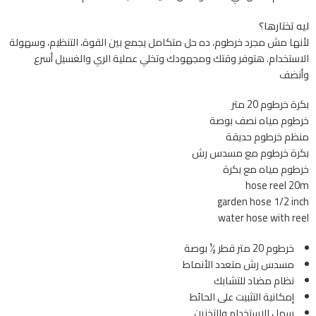
ليه تختارها؟
لأنها مش مجرد خرطوم، ده حل متكامل يجمع بين القوة، التنظيم، وسهولة
الاستخدام. هتوفر وقتك ومجهودك وتخلي عملية الري والغسيل أسرع
وأنضف
بكرة خرطوم 20 متر
خرطوم مياه نصف بوصة
منظم خرطوم حديقة
بكرة خرطوم مع مسدس رش
خرطوم مياه مع بكرة
hose reel 20m
garden hose 1/2 inch
water hose with reel
خرطوم 20 متر قطر ½ بوصة
مسدس رش متعدد الأنماط
نظام مضاد للتشابك
إمكانية التثبيت على الحائط
سهل الاستخدام والتخزين