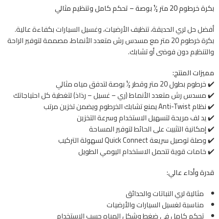
بكرة خرطوم 20 متر ½ بوصة – تحكم كامل وتنظيم مثالي
أفضل حل لري الحديقة، تنظيف الأرضيات، وغسيل السيارات بكفاءة عالية.
بكرة خرطوم 20 متر مع مسدس رش متعدد الأنماط، مصممة لتوفير الراحة
والتنظيم دون فوضى أو تشابك.
مميزات المنتج:
✔️ خرطوم بطول 20 متر وقطر ½ بوصة لتدفق مياه مثالي
✔️ مسدس رش متعدد الأنماط (ري – غسيل – رذاذ) لتغطية كل احتياجاتك
✔️ نظام Anti-Twist يمنع تشابك الخرطوم ويضمن تخزين مرتب
✔️ يد لف مريحة لتسهيل الاستخدام وسرعة التخزين
✔️ إمكانية التثبيت على الحائط لتوفير المساحة
✔️ وصلة توصيل سريعة Quick Connect لسهولة التركيب
✔️ خامات قوية تتحمل الاستخدام اليومي الطويل
قدرة وأداء عالي:
مثالية لري النباتات والحدائق
مناسبة لغسيل السيارات والأرضيات
تحكم كامل في ضغط وشكل المياه حسب الاستخدام