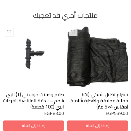
منتجات أخري قد تعجبك
سيرام تظليل شبكي (نت) –
طقم وصلات حرف تي (T) للري
حماية عملاقة وتغطية شاملة
4 مم – الدقة المتناهية لتفرعات
(مقاس 4×5 متر)
الري (100 قطعة)
EGP
83.00
EGP
539.00
إضافة إلى السلة
إضافة إلى السلة