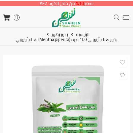
خصم
10%
من خلال الكود AF2
الرئيسية
بذور زهور
بذور نعناع أوروبي 100 بذرة (Mentha piperita) نعناع أوروبي