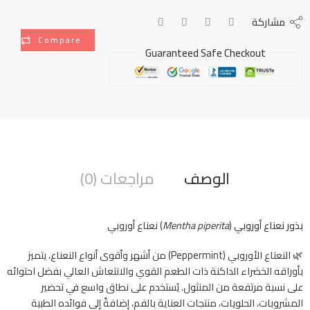
مشاركة
Compare
Guaranteed Safe Checkout
الوصف
مراجعات (0)
بذور نعناع أوروبي
(
Mentha piperita
) نعناع أوروبي
🌿 النعناع الأوروبي (Peppermint) من أشهر وأقوى أنواع النعناع، يتميز
بأوراقه الخضراء الداكنة ذات الطعم القوي والانتعاش العالي بفضل احتوائه
على نسبة مرتفعة من المنثول. يُستخدم على نطاق واسع في تحضير
المشروبات، الحلويات، منتجات العناية بالفم، إضافةً إلى فوائده الطبية