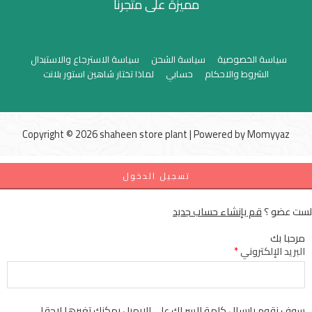
مميزة على متجرنا
سياسة الخصوصية
سياسة الشحن
سياسة الاسترجاع والاستبدال
الشروط والاحكام
حسابي
لماذا تختار شاهين استور بلانت
Copyright © 2026 shaheen store plant | Powered by
Momyyaz
تسجيل الدخول
لست عضو ؟
قم بإنشاء حساب جديد
مرحبا بك
البريد الإلكتروني
*
سوف نقوم بإرسال كلمة السر لك علي الإيميل يمكنك تغيرها لاحقا