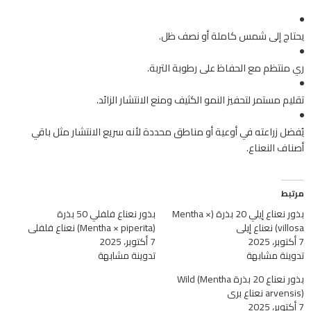
يحتاج إلى شمس كاملة أو نصف ظل.
ري منتظم مع الحفاظ على رطوبة التربة.
تقليم مستمر لتحفيز النمو الكثيف ومنع الانتشار الزائد.
يُفضل زراعته في أوعية أو مناطق محددة لأنه سريع الانتشار مثل باقي
أصناف النعناع.
مرتبط
بذور نعناع إيلي 20 بذرة (Mentha ×
بذور نعناع فلفلي 50 بذرة
villosa) نعناع إيلي
(Mentha × piperita) نعناع فلفلي
7 أكتوبر، 2025
7 أكتوبر، 2025
تدوينة مشابهة
تدوينة مشابهة
بذور نعناع 20 بذرة Wild (Mentha
arvensis) نعناع بري
7 أكتوبر، 2025