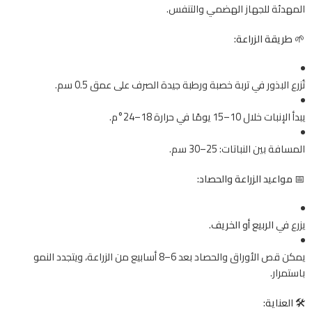
المهدئة للجهاز الهضمي والتنفس.
🌱
طريقة الزراعة:
تُزرع البذور في تربة خصبة ورطبة جيدة الصرف على عمق 0.5 سم.
يبدأ الإنبات خلال 10–15 يومًا في حرارة 18–24°م.
المسافة بين النباتات: 25–30 سم.
📅
مواعيد الزراعة والحصاد:
يزرع في
الربيع أو الخريف
.
يمكن قص الأوراق والحصاد بعد 6–8 أسابيع من الزراعة، ويتجدد النمو
باستمرار.
🛠️
العناية: