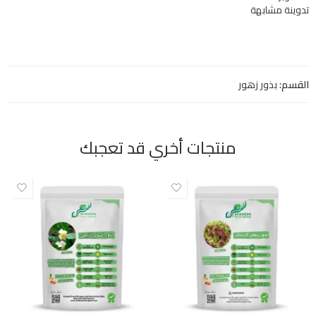
تدوينة مشابهة
القسم:
بذور زهور
منتجات أخري قد تعجبك