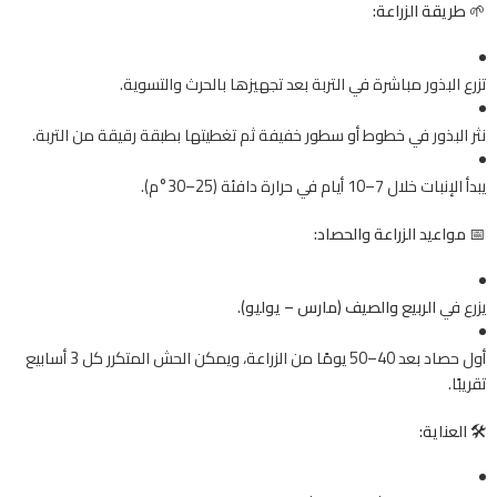
🌱
طريقة الزراعة:
تزرع البذور مباشرة في التربة بعد تجهيزها بالحرث والتسوية.
نثر البذور في خطوط أو سطور خفيفة ثم تغطيتها بطبقة رقيقة من التربة.
يبدأ الإنبات خلال 7–10 أيام في حرارة دافئة (25–30°م).
📅
مواعيد الزراعة والحصاد:
يزرع في
الربيع والصيف (مارس – يوليو)
.
أول حصاد بعد 40–50 يومًا من الزراعة، ويمكن الحش المتكرر كل 3 أسابيع
تقريبًا.
🛠️
العناية: