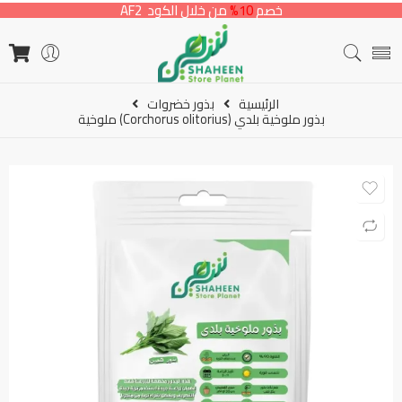
خصم
10%
من خلال الكود AF2
الرئيسية
بذور خضروات
بذور ملوخية بلدي (Corchorus olitorius) ملوخية