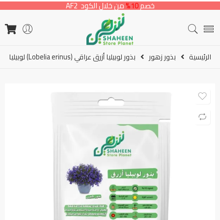
خصم
10%
من خلال الكود AF2
الرئيسية
بذور زهور
بذور لوبيليا أزرق عراقي (Lobelia erinus) لوبيليا