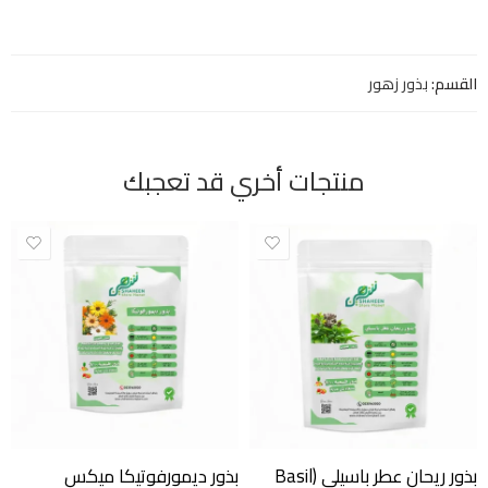
القسم:
بذور زهور
منتجات أخري قد تعجبك
بذور ريحان عطر باسيلي (Basil
بذور ديمورفوتيكا ميكس