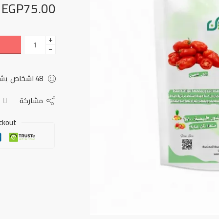
EGP
75.00
+
−
48
اشخاص
يشا
مشاركة
ckout