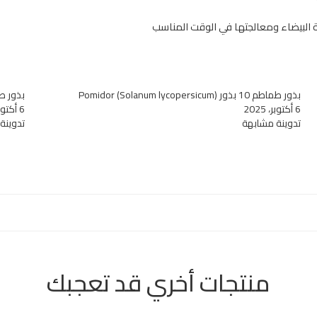
بة البيضاء ومعالجتها في الوقت المناسب
بذور طماطم 10 بذور (Solanum lycopersicum) Pomidor
بذور طماطم جو
6 أكتوبر، 2025
6 أكتوبر، 2025
تدوينة مشابهة
تدوينة
منتجات أخري قد تعجبك