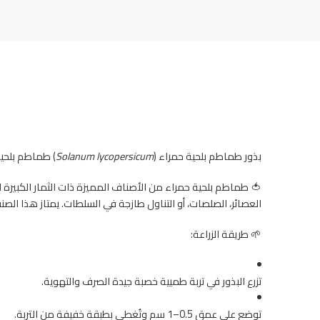
بذور طماطم بلحية حمراء (
Solanum lycopersicum
) طماطم بلحي
🍅 طماطم بلحية حمراء من الأصناف المميزة ذات الثمار الكبيرة ال
العصائر، الصلصات، أو التناول طازجة في السلطات. يمتاز هذا الصنف
🌱 طريقة الزراعة:
تزرع البذور في تربة طميية خصبة جيدة الصرف والتهوية.
توضع على عمق 0.5–1 سم وتُغطى بطبقة خفيفة من التربة.