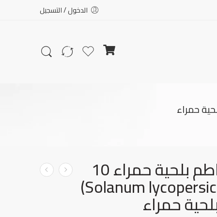
الدخول / التسجيل
بذور طماطم بلحية حمراء 10
بذور (Solanum lycopersicum)
حية حمراء