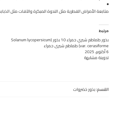
متابعة الأمراض الفطرية مثل الندوة المبكرة والآفات مثل الذبا
مرتبط
بذور طماطم شيري حمراء 10 بذور (Solanum lycopersicum
var. cerasiforme) طماطم شيري حمراء
6 أكتوبر، 2025
تدوينة مشابهة
القسم:
بذور خضروات