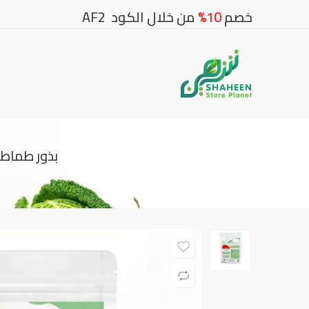
خصم
10%
من خلال الكود AF2
بذور طماطم بلحية حمراء 10 بذور 