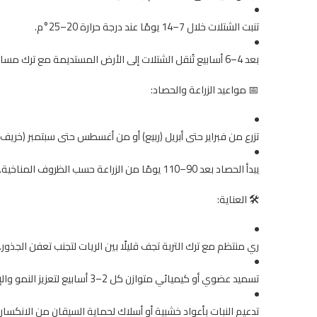
تنبت الشتلات خلال 7–14 يومًا عند درجة حرارة 20–25°م.
بعد 4–6 أسابيع تُنقل الشتلات إلى الأرض المستديمة مع ترك مسافة 50–70 سم بين النباتات.
📅 مواعيد الزراعة والحصاد:
تزرع من فبراير حتى أبريل (ربيع) أو من أغسطس حتى سبتمبر (خريف)
يبدأ الحصاد بعد 90–110 يومًا من الزراعة حسب الظروف المناخية.
🛠️ العناية:
ري منتظم مع ترك التربة تجف قليلًا بين الريات لتجنب تعفن الجذور.
تسميد عضوي أو كيميائي متوازن كل 2–3 أسابيع لتعزيز النمو والإثمار.
تدعيم النبات بأعواد خشبية أو أسلاك لحماية السيقان من الانكسار.