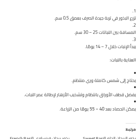
تزرع البذور في تربة جيدة الصرف بعمق 0.5 سم.
المسافة بين النباتات 25 – 30 سم.
يبدأ الإنبات خلال 7 – 14 يومًا.
العناية بالنبات:
يحتاج إلى شمس كاملة وري منتظم.
يفضل قطف الأوراق بانتظام وتشذيب الأزهار لإطالة عمر النبات.
يمكن الحصاد بعد
40 – 55 يومًا
من الزراعة.
مرتبط
بذور الريحان الحلو (Sweet Basil
بذور ريحان فرنساوي (French Basil