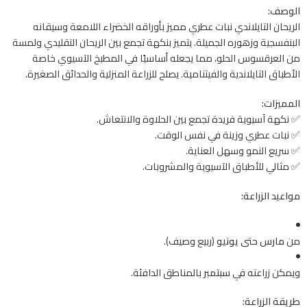
الوصف:
الريحان التايلاندي نبات عطري مميز بأوراقه الخضراء اللامعة وسيقانه
البنفسجية وزهوره الجميلة. يتميز بنكهة تجمع بين الريحان التقليدي ولمسة
من العرقسوس الحلو، مما يجعله أساسيًا في المطبخ الآسيوي خاصة
الأطباق التايلاندية والفيتنامية. يصلح للزراعة المنزلية والحدائق الصغيرة.
المميزات:
✅ نكهة آسيوية فريدة تجمع بين الحلاوة والانتعاش.
✅ نبات عطري وزينة في نفس الوقت.
✅ سريع النمو وسهل العناية.
✅ مثالي للأطباق الآسيوية والمشروبات.
مواعيد الزراعة:
من
مارس حتى يونيو
(ربيع وصيف).
ويمكن زراعته في
سبتمبر
بالمناطق الدافئة.
طريقة الزراعة: