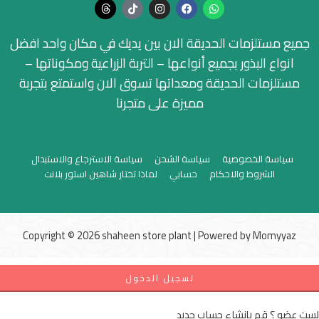
جميع مستلزمات الحديقة الان بين يديك في مكان واحد افضل
انواع البذور بجميع أنواعها – التربة الزراعية ومكوناتها –
مستلزمات الحديقة ومعداتها تسوق الان واستمتع بتجربة
مميزة على متجرنا
سياسة الخصوصية
سياسة الشحن
سياسة الاسترجاع والاستبدال
الشروط والاحكام
حسابي
لماذا تختار شاهين استور بلانت
Copyright © 2026 shaheen store plant | Powered by
Momyyaz
تسجيل الدخول
لست عضو ؟
قم بإنشاء حساب جديد