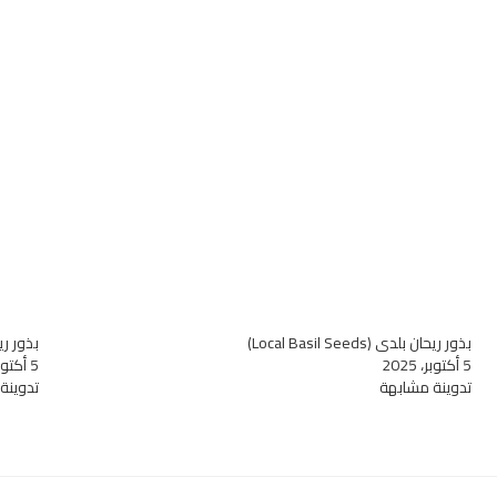
بذور ريحان بلدي (Local Basil Seeds)
بذور ريحان ع
5 أكتوبر، 2025
5 أكتوبر، 2025
تدوينة مشابهة
تدوينة