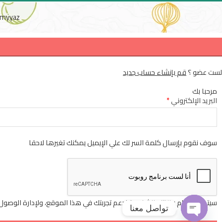
myyaz
لست عضو ؟
قم بإنشاء حساب جديد
مرحبا بك
البريد الإلكتروني
*
سوف نقوم بإرسال كلمة السر لك علي الإيميل يمكنك تغيرها لاحقا
سيتم استخدام بياناتك الشخصية لدعم تجربتك في هذا الموقع، ولإدارة الوصو
تواصل معنا