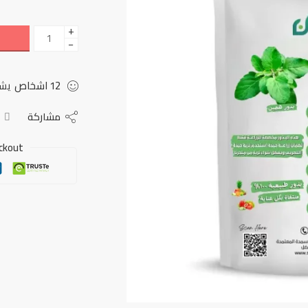
+
−
12
اشخاص
يشا
مشاركة
ckout