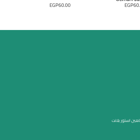
EGP
60.00
EGP
60
اهين استور بلانت