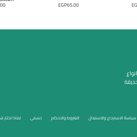
.00
EGP
65.00
E
نواع
حديقة
سياسة الاسترجاع والاستبدال
الشروط والاحكام
حسابي
لماذا تختار ش