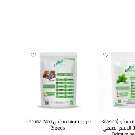
بذور ريحان كيلاسيكو (Kilasico
بذور الباتونيا ميكس (Petunia Mix
بذور الكتان ال
Basil Seeds) الاسم العلمي:
Seeds)
Ocimum bas