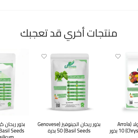
منتجات أخري قد تعجبك
بذور أقحوان أراولا (Arrola
بذور ريحان الجينوفيز (Genovese
C بذور
Basil Seeds) 50 بذرة
ilicum