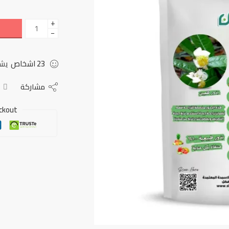
+
−
23
اشخاص
يشا
مشاركة
ckout