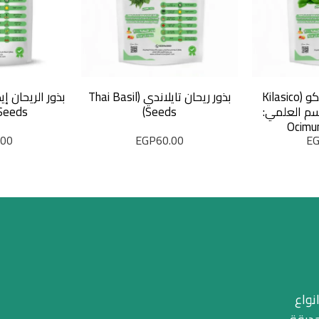
بذور ريحان كيلاسيكو (Kilasico
بذور ريحان تايلاندي (Thai Basil
Basi) الاسم العلمي:
Seeds)
Seeds) 100 بذر
Ocimu
.00
EGP
60.00
E
نواع