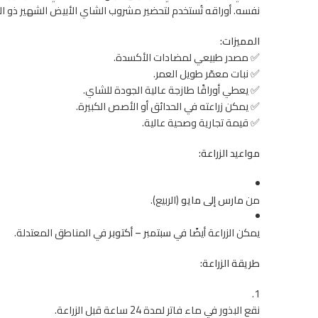
نفسه. أوراقه تُستخدم لتحضير مشروب الشاي الأبيض الشهير ذو الط
المميزات:
✅ مصدر طبيعي لمضادات الأكسدة.
✅ نبات معمّر طويل العمر.
✅ يعطي أوراقًا طازجة عالية الجودة للشاي.
✅ يمكن زراعته في الحدائق أو الأصص الكبيرة.
✅ قيمة تجارية وصحية عالية.
مواعيد الزراعة:
من
مارس إلى مايو
(الربيع).
يمكن الزراعة أيضًا في
سبتمبر – أكتوبر
في المناطق المعتدلة.
طريقة الزراعة:
نقع البذور في ماء فاتر لمدة 24 ساعة قبل الزراعة.