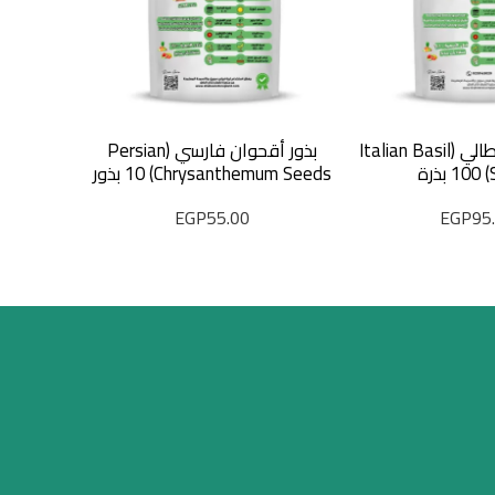
بذور الريحان إيطالي (Italian Basil
بذور أقحوان فارسي (Persian
بذور 
ة
Chrysanthemum Seeds) 10 بذور
(Dimorphotheca Mix Seeds)
EGP
55.00
EGP
95