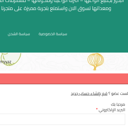
البذور بجميع أنواعها – التربة الزراعية ومكوناتها – مستلزمات ال
ومعداتها تسوق الان واستمتع بتجربة مميزة على متجرنا
سياسة الخصوصية
سياسة الشحن
myyaz
لست عضو ؟
قم بإنشاء حساب جديد
مرحبا بك
البريد الإلكتروني
*