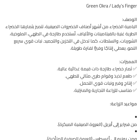
Green Okra / Lady’s Finger
الوصف:
البامية الخضراء من أشهر أصناف الخضروات الصيفية، تتميز بثمارها الخضراء
الطرية غنية بالفيتامينات والألياف. تُستخدم طازجة في الطهي، الملوخية،
الشوربات، والسلطات، كما تدخل في التخزين والتجميد. نبات قوي سريع
النمو، يعطي إنتاجًا وفيرًا لفترة طويلة.
المميزات:
✅ ثمار خضراء طازجة ذات قيمة غذائية عالية.
✅ طعم لذيذ وقوام طري مثالي للطهي.
✅ إنتاج وفير ونبات قوي التحمل.
✅ مناسب للزراعة التجارية والمنزلية.
مواعيد الزراعة:
من
فبراير إلى أبريل
(العروة الصيفية المبكرة).
ومن
يونيو إلى أغسطس
(العروة الصيفية المتأخرة).