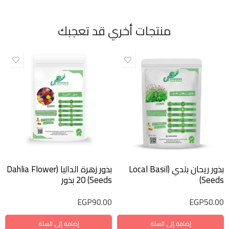
منتجات أخري قد تعجبك
بذور ريحان بلدي (Local Basil
بذور زهرة الداليا (Dahlia Flower
Seeds)
Seeds) 20 بذور
EGP
90.00
EGP
50.00
إضافة إلى السلة
إضافة إلى السلة