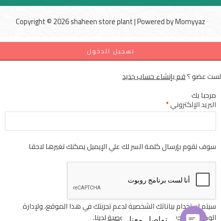
Copyright © 2026 shaheen store plant | Powered by
Momyyaz
تسجيل الدخول
لست عضو ؟
قم بإنشاء حساب جديد
مرحبا بك
البريد الإلكتروني
*
سوف نقوم بإرسال كلمة السر لك علي الإيميل يمكنك تغيرها لاحقا
سيتم استخدام بياناتك الشخصية لدعم تجربتك في هذا الموقع، ولإدارة
الوصول إلى حسابك
سياسة الخصوصية
لدينا.
تواصل معنا