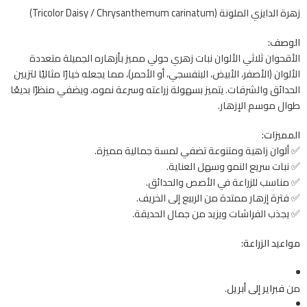
زهرة الدايزي الملونة (Tricolor Daisy / Chrysanthemum carinatum)
الوصف:
الأقحوان ثلاثي الألوان نبات زهري حولي مميز بأزهاره الجميلة متعددة
الألوان (الأصفر، الأبيض، البنفسجي، أو الأحمر)، مما يجعله خيارًا مثاليًا لتزيين
الحدائق والشرفات. يتميز بسهولة زراعته وسرعة نموه، ويضفي منظرًا بديعًا
طوال موسم الإزهار.
المميزات:
✅ ألوان زاهية ومتنوعة تضفي لمسة جمالية مميزة.
✅ نبات سريع النمو وسهل العناية.
✅ مناسب للزراعة في الأصص والحدائق.
✅ فترة إزهار ممتدة من الربيع إلى الخريف.
✅ يجذب الفراشات ويزيد من جمال الحديقة.
مواعيد الزراعة:
من
فبراير إلى أبريل
.