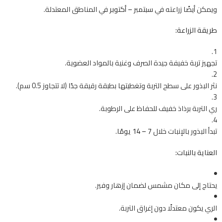
ويمكن أيضًا زراعته في
سبتمبر – أكتوبر
في المناطق المعتدلة.
طريقة الزراعة:
تجهيز تربة خفيفة جيدة الصرف وغنية بالمواد العضوية.
نثر البذور على سطح التربة وتغطيتها بطبقة رقيقة جدًا (لا تتجاوز 0.5 سم).
ري التربة برذاذ خفيف للحفاظ على الرطوبة.
تبدأ البذور بالإنبات خلال
7 – 14 يومًا
.
العناية بالنبات:
يحتاج إلى مكان مشمس لضمان إزهار وفير.
الري يكون معتدلًا دون إغراق التربة.