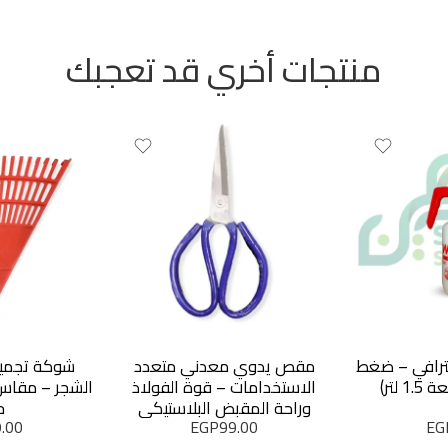
منتجات أخري قد تعجبك
WOLF الاحترافي – ضغط
مقص يدوي معدني متعدد
شوكة تجميع
لتر)
الاستخدامات – قوة الفولاذ
وراحة المقبض البلاستيكي
ح
.00
EGP
99.00
EG