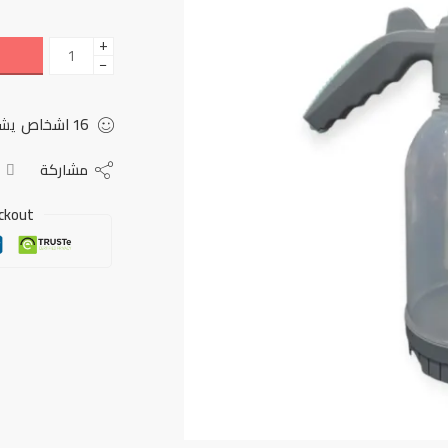
+
−
16
اشخاص
يشا
مشاركة
ckout