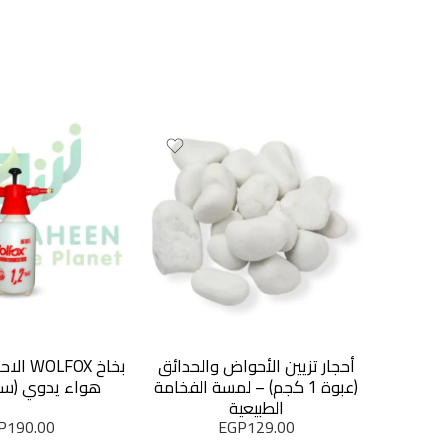
أحجار تزيين الأحواض والحدائق
بخاخ OX
(عبوة 1 كجم) – لمسة الفخامة
هواء يدوي (سعة 1.5 
الطبيعية
P
190.00
EGP
129.00