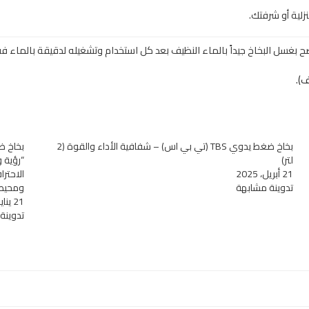
لية أو شرفتك.
نصح بغسل البخاخ جيداً بالماء النظيف بعد كل استخدام وتشغيله لدقيقة بالماء 
بخاخ ضغط يدوي TBS (تي بي اس) – شفافية الأداء والقوة (2
لتر)
“رؤية 
21 أبريل، 2025
الاحترا
تدوينة مشابهة
ومحيط
21 يناير، 2023
تدوينة