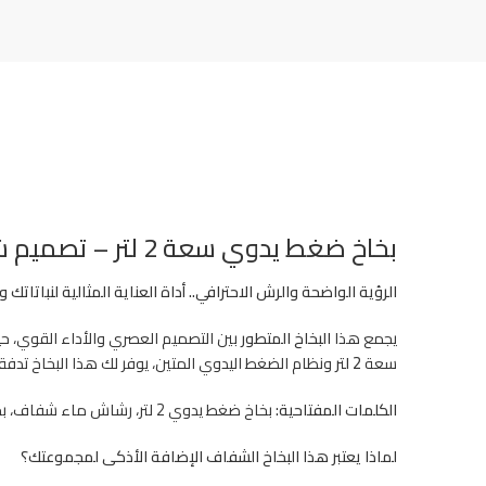
بخاخ ضغط يدوي سعة 2 لتر – تصميم شفاف ذكي
الرؤية الواضحة والرش الاحترافي.. أداة العناية المثالية لنباتاتك و
يجمع هذا
البخاخ المتطور
بين التصميم العصري والأداء القوي، ح
سعة
2 لتر
ونظام الضغط اليدوي المتين، يوفر لك هذا البخاخ تدفقا
الكلمات المفتاحية:
بخاخ ضغط يدوي 2 لتر، رشاش ماء شفاف، بخاخ رذاذ للنباتات، أداة سقي وتسميد، بخاخ تنظيف ضغط، رشاش ماء يدوي، مستلزمات حدائق، بخاخ محاليل زراعية.
لماذا يعتبر هذا البخاخ الشفاف الإضافة الأذكى لمجموعتك؟