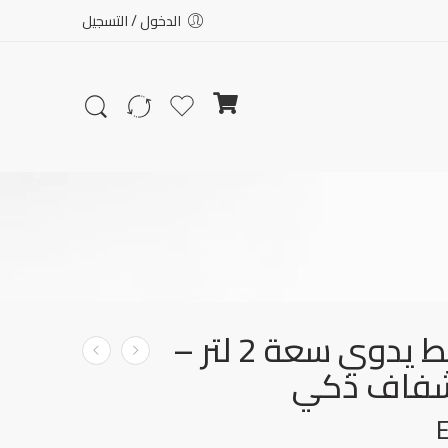
الدخول / التسجيل
بخاخ ضغط يدوي سعة 2 لتر –
شفاف ذكي