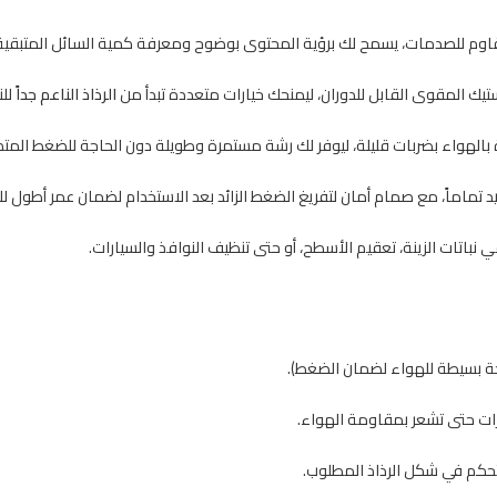
قاوم للصدمات، يسمح لك برؤية المحتوى بوضوح ومعرفة كمية السائل المتبقية
يك المقوى القابل للدوران، ليمنحك خيارات متعددة تبدأ من
الرذاذ الناعم جداً
للن
واء بضربات قليلة، ليوفر لك رشة مستمرة وطويلة دون الحاجة للضغط المتكرر 
اماً، مع صمام أمان لتفريغ الضغط الزائد بعد الاستخدام لضمان عمر أطول للم
نباتات الزينة، تعقيم الأسطح، أو حتى تنظيف النوافذ والسيارات.
ة بسيطة للهواء لضمان الضغط).
ت حتى تشعر بمقاومة الهواء.
تحكم في شكل الرذاذ المطلوب.