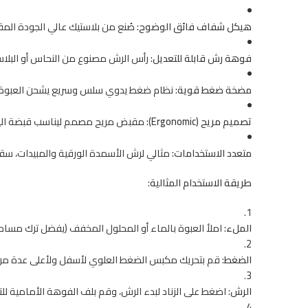
هيكل شفاف فائق الوضوح:
صُنع من بلاستيك عالي الجودة الم
فوهة رش قابلة للتعديل:
رأس الرش مصنوع من النحاس أو البلاست
مضخة ضغط قوية:
نظام ضغط يدوي سلس وسريع يشحن العبوة باله
تصميم مريح (Ergonomic):
مقبض مريح مصمم ليناسب قبضة اليد تم
متعدد الاستخدامات:
مثالي لرش الأسمدة الورقية والمبيدات، سقي 
طريقة الاستخدام المثالية:
الملء:
املأ العبوة بالماء أو المحلول المخفف (يفضل ترك مساح
الضغط:
قم بتحريك مكبس الضغط العلوي لأسفل ولأعلى عدة مرا
الرش:
اضغط على الزناد لبدء الرش، وقم بلف الفوهة الأمامية لل