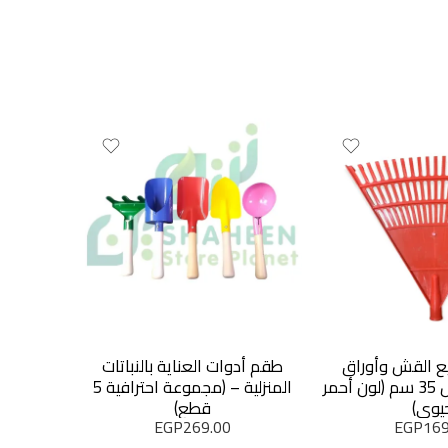
OLD OUT
 القش وأوراق
طقم أدوات العناية بالنباتات
الشجر – مقاس 35 سم (لون أحمر
المنزلية – (مجموعة احترافية 5
حماية
يوي)
قطع)
ومت
EGP
269.00
EGP
169