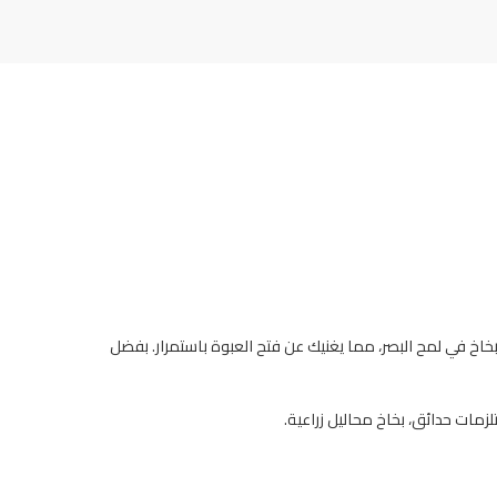
اخ في لمح البصر، مما يغنيك عن فتح العبوة باستمرار. بفضل