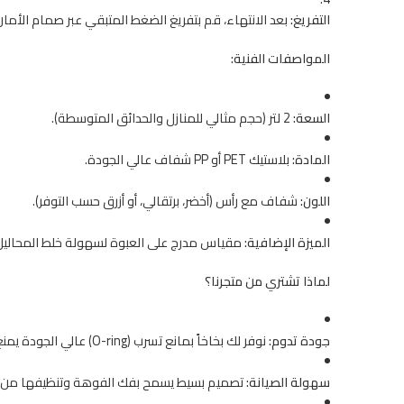
التفريغ:
بعد الانتهاء، قم بتفريغ الضغط المتبقي عبر صمام الأمان 
المواصفات الفنية:
السعة:
2 لتر (حجم مثالي للمنازل والحدائق المتوسطة).
المادة:
بلاستيك PET أو PP شفاف عالي الجودة.
اللون:
شفاف مع رأس (أخضر، برتقالي، أو أزرق حسب التوفر).
الميزة الإضافية:
مقياس مدرج على العبوة لسهولة خلط المحاليل
لماذا تشتري من متجرنا؟
جودة تدوم:
نوفر لك بخاخاً بمانع تسرب (O-ring) عالي الجودة يمنع تهريب الهواء والماء.
سهولة الصيانة:
تصميم بسيط يسمح بفك الفوهة وتنظيفها من ا