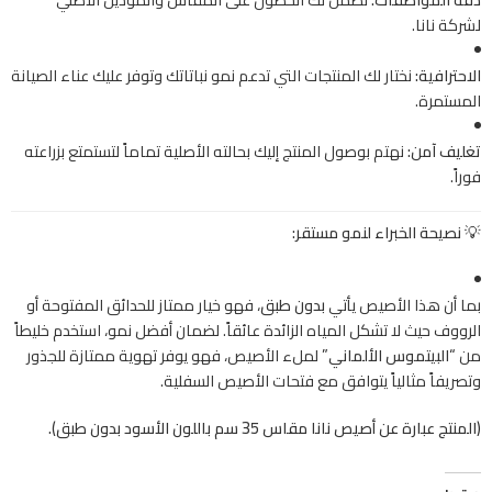
لشركة نانا.
الاحترافية:
نختار لك المنتجات التي تدعم نمو نباتاتك وتوفر عليك عناء الصيانة
المستمرة.
تغليف آمن:
نهتم بوصول المنتج إليك بحالته الأصلية تماماً لتستمتع بزراعته
فوراً.
💡 نصيحة الخبراء لنمو مستقر:
بما أن هذا الأصيص يأتي
بدون طبق
، فهو خيار ممتاز للحدائق المفتوحة أو
الرووف حيث لا تشكل المياه الزائدة عائقاً. لضمان أفضل نمو، استخدم خليطاً
من
“البيتموس الألماني”
لملء الأصيص، فهو يوفر تهوية ممتازة للجذور
وتصريفاً مثالياً يتوافق مع فتحات الأصيص السفلية.
(المنتج عبارة عن أصيص نانا مقاس 35 سم باللون الأسود بدون طبق).