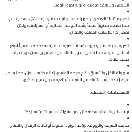
الشمس ولا يفقد مرونته أو لونه بمرور الوقت.
تصميم “نانا” العصري:
يتميز بلمسة نهائية مطفية (Matte) وسطح ناعم،
مما يعطيه مظهراً فخماً يشبه الأوعية الفخارية أو السيراميك ولكن
بمميزات البلاستيك الخفيف والمتين.
تصريف مياه مثالي:
مزود بفتحات تصريف سفلية مصممة هندسياً لمنع
احتباس المياه، مما يحمي جذور نباتاتك من التعفن ويضمن دورة حياة
صحية للنبات.
سهولة النقل والتنسيق:
رغم حجمه الواسع، إلا أنه خفيف الوزن، مما يسهل
عليك إعادة ترتيب نباتاتك في الشرفة أو الغرفة دون مجهود كبير.
الاستخدامات المفضلة:
نباتات الزينة المتوسطة:
مثل “مونستيرا”، “دراسينا”، و”شفليرة”.
حديقة الشرفة والرووف:
لزراعة الورود الملونة أو نباتات الريحان والنعناع
التي تتوسع جذورها بسرعة.