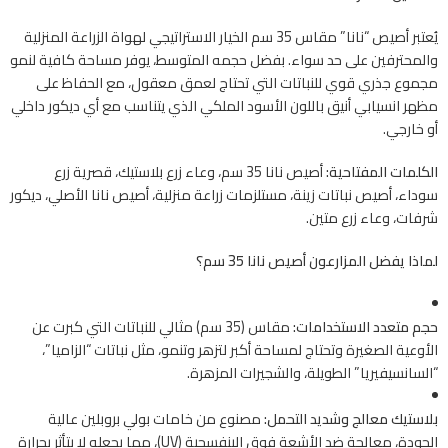
يُعتبر أصيص “نانا” مقاس 35 سم الخيار الاستراتيجي لهواة الزراعة المنزلية
والمحترفين على حد سواء. بفضل حجمه المتوسط، يوفر مساحة كافية لنمو
مجموع جذري قوي للنباتات التي تحتاج لعمق معقول، مع الحفاظ على
مظهر انسيابي أنيق باللون الأسود الملكي الذي يتناسب مع أي ديكور داخلي
أو خارجي.
الكلمات المفتاحية:
أصيص نانا 35 سم، وعاء زرع بلاستيك، قصرية زرع
سوداء، أصيص نباتات زينة، مستلزمات زراعة منزلية، أصيص نانا الأصلي، ديكور
شرفات، وعاء زرع متين.
لماذا يفضل المزارعون أصيص نانا 35 سم؟
حجم متعدد الاستخدامات:
مقاس (35 سم) مثالي للنباتات التي كبرت عن
الأوعية الصغيرة وتحتاج لمساحة أكبر لتزهر وتنمو، مثل نباتات “الزاميا”،
“السانسيفيريا” الطويلة، والشجيرات المزهرة.
بلاستيك معالج وشديد التحمل:
مصنوع من خامات بولي بروبلين عالية
الجودة، معالجة ضد الأشعة فوق البنفسجية (UV)، مما يجعله لا يتأثر بحرارة