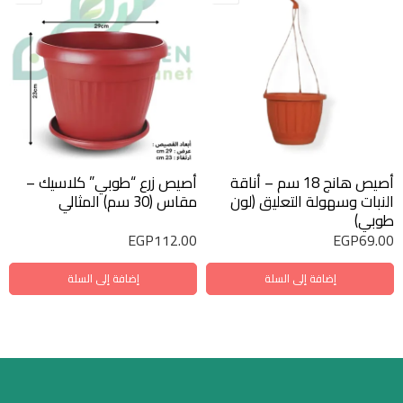
أصيص هانج 18 سم – أناقة
أصيص زرع “طوبي” كلاسيك –
النبات وسهولة التعليق (لون
مقاس (30 سم) المثالي
طوبي)
EGP
112.00
EGP
69.00
إضافة إلى السلة
إضافة إلى السلة