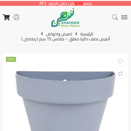
خصم
10%
من خلال الكود AF2
الرئيسية
اصيص واحواض
أصيص نصف دائرة معلق – مقاس 15 سم ( رصاصي )
-13%