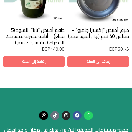
طبق أصيص “إكسترا جامبو” –
طقم أصيص “نانا” الأسود (5
مقاس 40 سم (لون أسود فخم)
قطع) – أناقة عصرية لمساحتك
الخضراء ( مقاس 20 سم )
EGP
149.00
EGP
60.75
إضافة إلى السلة
إضافة إلى السلة
جميع مستلزمات الحديقة الان بين يديك في مكان واحد افضل