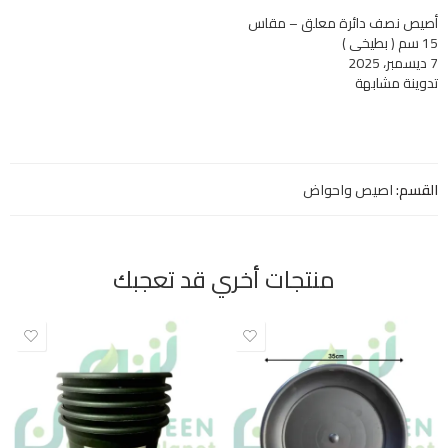
أصيص نصف دائرة معلق – مقاس
15 سم ( بطيخي )
7 ديسمبر، 2025
تدوينة مشابهة
القسم:
اصيص واحواض
منتجات أخري قد تعجبك