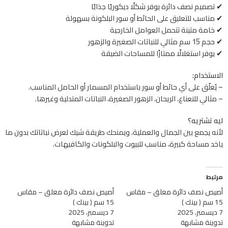
✔ تصميم نصف دائرة يوفر شكلًا ديكوريًا جذابًا
✔ مناسب للتعليق على الحائط أو سور البلكونة بسهولة
✔ خامة متينة تتحمل العوامل الخارجية
✔ حجم 15 سم مثالي للنباتات الصغيرة والزهور
✔ يوفر استغلالًا ممتازًا للمساحات الضيقة
الاستخدام:
– يُعلّق على أي حائط أو سور باستخدام المسمار أو الحامل المناسب.
– مثالي للنعناع، الريحان، الزهور الصغيرة، النباتات المتدلية وغيرها.
ليه تشتريه؟
لأنه يجمع بين الجمال والعملية، ويمنحك طريقة شيك لعرض نباتاتك بدون ما
ياخد مساحة كبيرة، مناسب للبيوت والبلكونات والكافيهات.
مرتبط
أصيص نصف دائرة معلق – مقاس
أصيص نصف دائرة معلق – مقاس
15 سم ( بينك )
15 سم ( بينك )
7 ديسمبر، 2025
7 ديسمبر، 2025
تدوينة مشابهة
تدوينة مشابهة