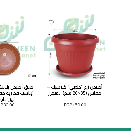
أصيص زرع “طوبي” كلاسيك –
طبق أصيص بلاستي
مقاس (35×26 سم) المتميز
لون طو
GP
30.00
EGP
159.00