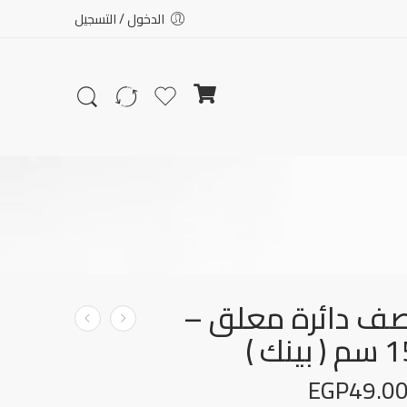
الدخول / التسجيل
ف دائرة معلق –
EGP
49.0