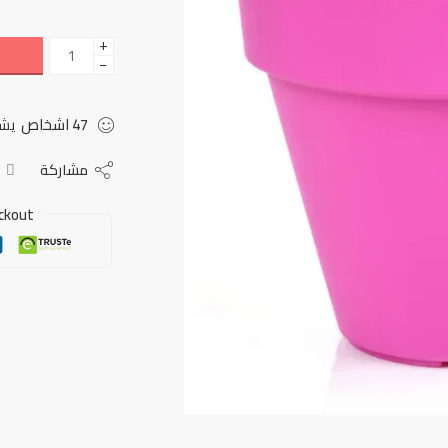
+
−
47
اشخاص
يشا
مشاركة
ckout