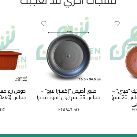
منتجات أخري قد تعجبك
ك “ميني” –
طبق أصيص “إكسترا لارج” –
حوض زرع مست
(يناسب قصرية مقاس 20 سم)
مقاس 35 سم (لون أسود فخم)
مقاس (40×20 سم) لون طوبي
بي
.00
EGP
47.50
E