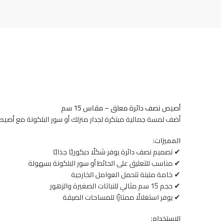
أصيص نصف دائرة معلق – مقاس 15 سم
أضف لمسة جمالية مبتكرة لجدار منزلك أو سور البلكونة مع
أصيص 
المميزات:
✔ تصميم نصف دائرة يوفر شكلًا ديكوريًا جذابًا
✔ مناسب للتعليق على الحائط أو سور البلكونة بسهولة
✔ خامة متينة تتحمل العوامل الخارجية
✔ حجم 15 سم مثالي للنباتات الصغيرة والزهور
✔ يوفر استغلالًا ممتازًا للمساحات الضيقة
الاستخدام: