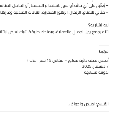
– يُعلّق على أي حائط أو سور باستخدام المسمار أو الحامل المناس
– مثالي للنعناع، الريحان، الزهور الصغيرة، النباتات المتدلية وغيرها.
ليه تشتريه؟
لأنه يجمع بين الجمال والعملية، ويمنحك طريقة شيك لعرض نباتات
مرتبط
أصيص نصف دائرة معلق – مقاس 15 سم ( بينك )
7 ديسمبر، 2025
تدوينة مشابهة
القسم:
اصيص واحواض