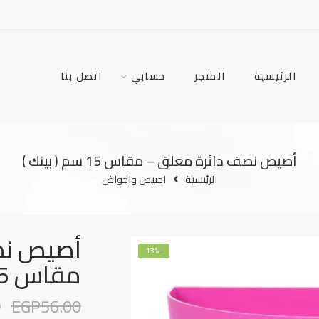
الرئيسية
المتجر
حسابي
اتصل بنا
أصيص نصف دائرة معلق – مقاس 15 سم ( بينك )
الرئيسية
اصيص واحواض
أصيص نص
-13%
مقاس 15 سم ( بينك )
0
EGP
56.00