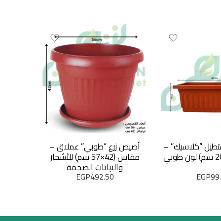
طيل “كلاسيك” –
أصيص زرع “طوبي” عملاق –
مقاس (42×57 سم) للأشجار
سم 
والنباتات الضخمة
EGP
492.50
EGP
99