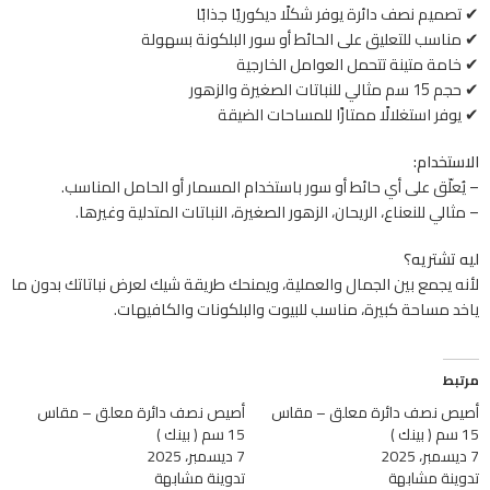
✔ تصميم نصف دائرة يوفر شكلًا ديكوريًا جذابًا
✔ مناسب للتعليق على الحائط أو سور البلكونة بسهولة
✔ خامة متينة تتحمل العوامل الخارجية
✔ حجم 15 سم مثالي للنباتات الصغيرة والزهور
✔ يوفر استغلالًا ممتازًا للمساحات الضيقة
الاستخدام:
– يُعلّق على أي حائط أو سور باستخدام المسمار أو الحامل المناسب.
– مثالي للنعناع، الريحان، الزهور الصغيرة، النباتات المتدلية وغيرها.
ليه تشتريه؟
لأنه يجمع بين الجمال والعملية، ويمنحك طريقة شيك لعرض نباتاتك بدون ما
ياخد مساحة كبيرة، مناسب للبيوت والبلكونات والكافيهات.
مرتبط
أصيص نصف دائرة معلق – مقاس
أصيص نصف دائرة معلق – مقاس
15 سم ( بينك )
15 سم ( بينك )
7 ديسمبر، 2025
7 ديسمبر، 2025
تدوينة مشابهة
تدوينة مشابهة