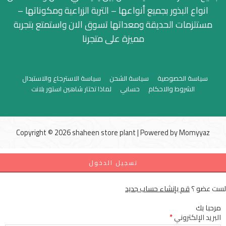
انواع البذور بجميع أنواعها – التربة الزراعية ومكوناتها –
مستلزمات الحديقة ومعداتها تسوق الان واستمتع بتجربة
مميزة على متجرنا
سياسة الخصوصية
سياسة الشحن
سياسة الاسترجاع والاستبدال
الشروط والاحكام
حسابي
لماذا تختار شاهين استور بلانت
Copyright © 2026 shaheen store plant | Powered by
Momyyaz
تسجيل الدخول
لست عضو ؟
قم بإنشاء حساب جديد
مرحبا بك
البريد الإلكتروني
*