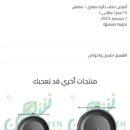
أصيص نصف دائرة معلق – مقاس
15 سم ( بطيخي )
7 ديسمبر، 2025
تدوينة مشابهة
القسم:
اصيص واحواض
منتجات أخري قد تعجبك