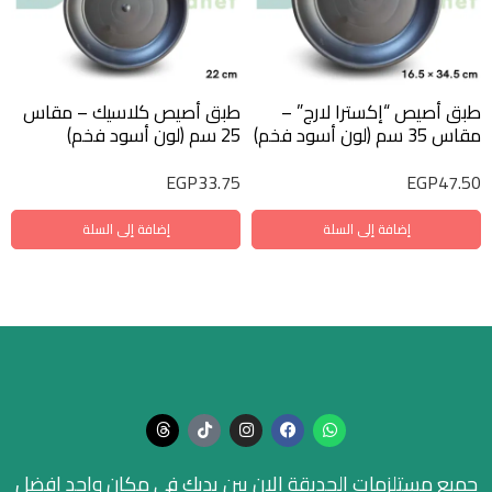
طبق أصيص “إكسترا لارج” –
طبق أصيص كلاسيك – مقاس
مقاس 35 سم (لون أسود فخم)
25 سم (لون أسود فخم)
EGP
33.75
EGP
47.50
إضافة إلى السلة
إضافة إلى السلة
جميع مستلزمات الحديقة الان بين يديك في مكان واحد افضل