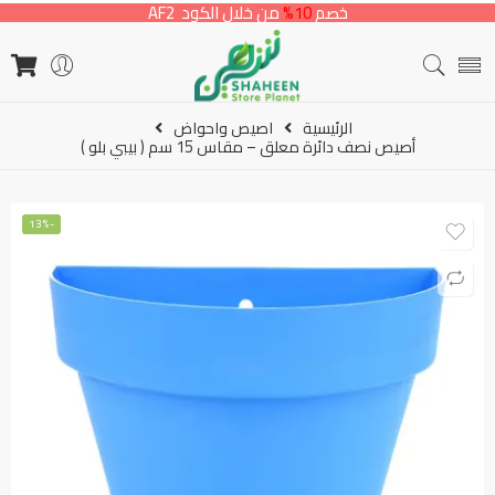
خصم
10%
من خلال الكود AF2
الرئيسية
اصيص واحواض
أصيص نصف دائرة معلق – مقاس 15 سم ( بيبي بلو )
-13%