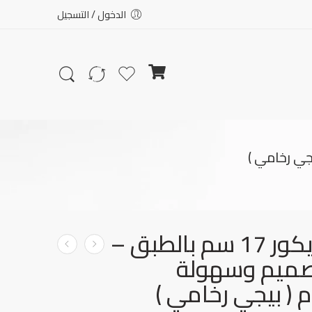
الدخول / التسجيل
أصيص ديكور 17 سم بالطبق –
تصميم وسهولة
 ( بيجي رخامي )