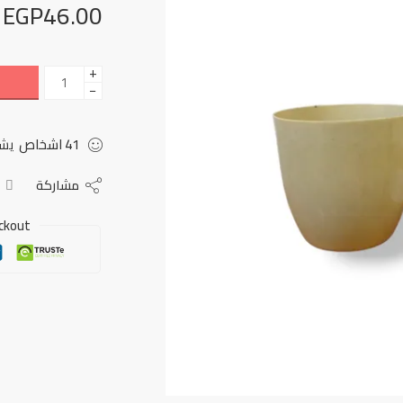
EGP
46.00
+
−
41
اشخاص
يشا
مشاركة
ckout