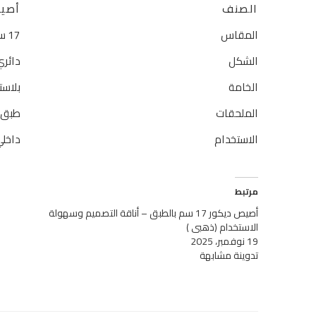
الصنف
أصيص
المقاس
17 سم
الشكل
دائري
الخامة
بلاست
الملحقات
طبق س
الاستخدام
داخل
مرتبط
أصيص ديكور 17 سم بالطبق – أناقة التصميم وسهولة
الاستخدام (ذهبي )
19 نوفمبر، 2025
تدوينة مشابهة