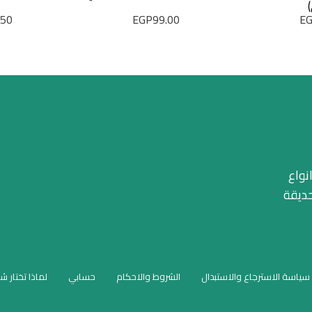
.50
EGP
99.00
E
نواع
حديقة
سياسة الاسترجاع والاستبدال
الشروط والاحكام
حسابي
لماذا تختار ش