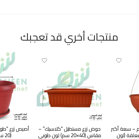
منتجات أخري قد تعجبك
هانج 25 سم – سعة أكبر
حوض زرع مستطيل “كلاسيك” –
أصيص زرع “طو
لمعلقة (لون
مقاس (40×20 سم) لون طوبي
(20 سم) اللطيف