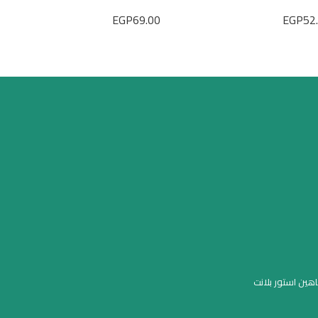
ط
EGP
69.00
EGP
52
اهين استور بلانت