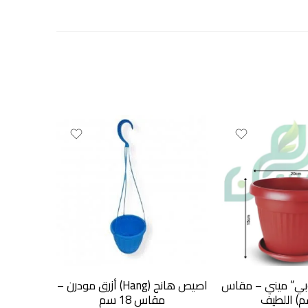
بي” ميني – مقاس
اصيص هانج (Hang) أزرق مودرن –
أصيص
مقاس 18 سم