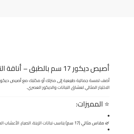
أصيص ديكور 17 سم بالطبق – أناقة التصميم وسهولة الاستخدام بيج رخامي
أضف لمسة جمالية طبيعية إلى منزلك أو مكتبك مع
أصيص ديكور 17 سم بالط
الاختيار المثالي لعشاق النباتات والديكور العصري.
⭐ المميزات:
🌿
مقاس مثالي (17 سم)
يناسب نباتات الزينة، الصبار، الأعشاب ال