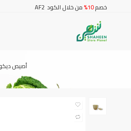
خصم
10%
من خلال الكود AF2
أصيص ديكور 17 سم بالطبق – أناقة التصميم وسهولة الاستخدام ( بيج