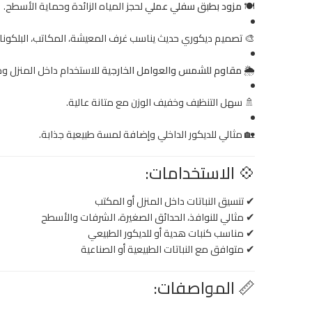
🍽️
مزود بطبق سفلي عملي
لحجز المياه الزائدة وحماية الأسطح.
🎨 تصميم ديكوري حديث يناسب غرف المعيشة، المكاتب، البلكونا
🌦
مقاوم للشمس والعوامل الخارجية
للاستخدام داخل المنزل وخ
🚿 سهل التنظيف وخفيف الوزن مع متانة عالية.
🏡 مثالي للديكور الداخلي وإضافة لمسة طبيعية جذابة.
💠 الاستخدامات:
✔ تنسيق النباتات داخل المنزل أو المكتب
✔ مثالي للنوافذ، الحدائق الصغيرة، الشرفات والأسطح
✔ مناسب كنبات هدية أو للديكور الطبيعي
✔ متوافق مع النباتات الطبيعية أو الصناعية
📏 المواصفات: