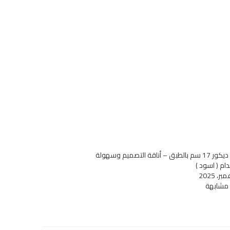
أصيص ديكور 17 سم بالطبق – أناقة التصميم وسهولة
ام ( اسود )
 مشابهة