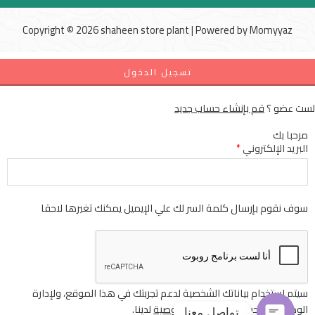
Copyright © 2026 shaheen store plant | Powered by
Momyyaz
تسجيل الدخول
لست عضو ؟
قم بإنشاء حساب جديد
مرحبا بك
البريد الإلكتروني
*
سوف نقوم بإرسال كلمة السر لك علي الإيميل يمكنك تغيرها لاحقا
سيتم استخدام بياناتك الشخصية لدعم تجربتك في هذا الموقع، ولإدارة
الوصول إلى حسابك
سياسة الخصوصية
لدينا.
تواصل معنا