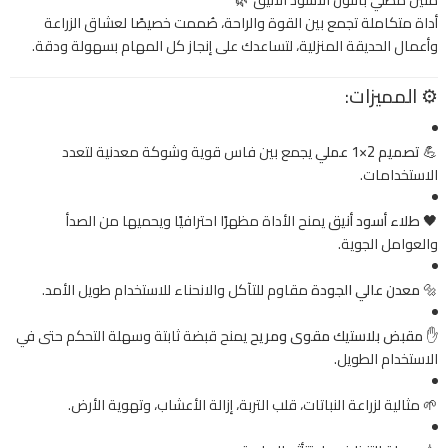
أداة متكاملة تجمع بين القوة والراحة، صُممت خصيصًا لعشاق الزراعة
وأعمال الحديقة المنزلية، لتساعدك على إنجاز كل المهام بسهولة ودقة.
⚙️
المميزات:
💪
تصميم 2×1 عملي
يجمع بين فاس قوية وشوكة معدنية لتعدد
الاستخدامات.
🖤
طلاء أسود أنيق
يمنح الأداة مظهرًا احترافيًا ويحميها من الصدأ
والعوامل الجوية.
🔩
معدن عالي الجودة
مقاوم للتآكل والانحناء للاستخدام طويل الأمد.
✋
مقبض بلاستيك مقوى ومريح
يمنح قبضة ثابتة وسهلة التحكم حتى في
الاستخدام الطويل.
🌱 مثالية لزراعة النباتات، قلب التربة، إزالة الأعشاب، وتهوية الأرض.