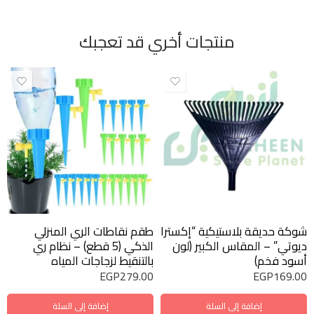
منتجات أخري قد تعجبك
شوكة حديقة بلاستيكية “إكسترا
طقم نقاطات الري المنزلي
ديوتي” – المقاس الكبير (لون
الذكي (5 قطع) – نظام ري
أسود فخم)
بالتنقيط لزجاجات المياه
EGP
279.00
EGP
169.00
إضافة إلى السلة
إضافة إلى السلة