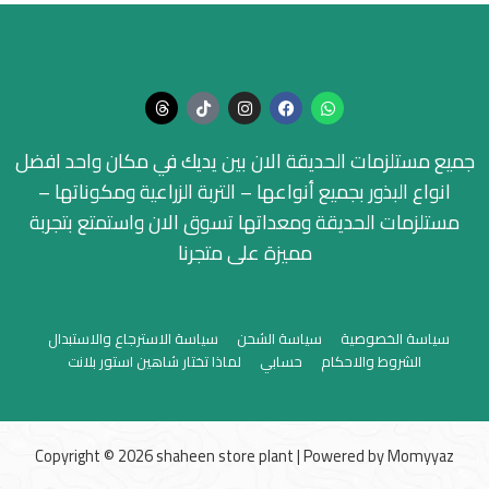
جميع مستلزمات الحديقة الان بين يديك في مكان واحد افضل
انواع البذور بجميع أنواعها – التربة الزراعية ومكوناتها –
مستلزمات الحديقة ومعداتها تسوق الان واستمتع بتجربة
مميزة على متجرنا
سياسة الخصوصية
سياسة الشحن
سياسة الاسترجاع والاستبدال
الشروط والاحكام
حسابي
لماذا تختار شاهين استور بلانت
Copyright © 2026 shaheen store plant | Powered by
Momyyaz