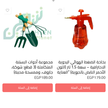
بخاخة الضغط الهوائي اليدوية
مجموعة أدوات البستنة
الاحترافية – سعة 1.5 لتر (اللون
المتكاملة (3 قطع: شوكة،
الأحمر النابض بالحيوية) “العناية
جاروف، وممسحة مدببة)
الاحترافية بنباتاتك أصبحت
EGP
189.00
EGP
179.00
أسهل وأسرع.. رشاش ضغط
متين يمنحك رذاذاً مستمراً
إضافة إلى السلة
إضافة إلى السلة
للأسمدة والمبيدات بضغطة
واحدة