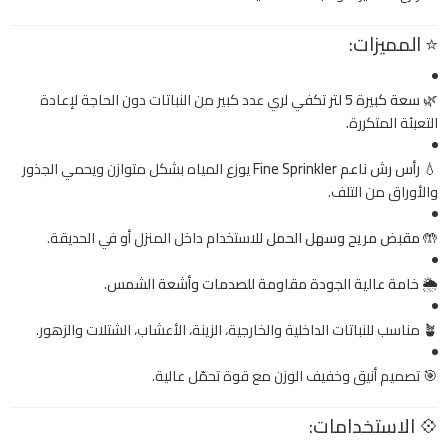
⭐ المميزات:
🌿
سعة كبيرة 5 لتر
تكفي لري عدد كبير من النباتات دون الحاجة لإعادة
التعبئة المتكررة.
💧
رأس رش ناعم Fine Sprinkler
يوزع المياه بشكل متوازن ويحمي الجذور
والأوراق من التلف.
🤲
مقبض مريح وسهل الحمل
للاستخدام داخل المنزل أو في الحديقة.
🌦
خامة عالية الجودة مقاومة للصدمات وأشعة الشمس
.
🪴 مناسب للنباتات الداخلية والخارجية، الزينة، الأعشاب، الشتلات والزهور.
🎯 تصميم أنيق وخفيف الوزن مع قوة تحمّل عالية.
💠 الاستخدامات: