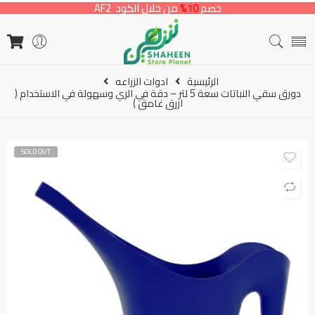
خصم
10%
من خلال الكود AF2
الرئيسية
ادوات الزراعه
دورق سقي النباتات سعة 5 لتر – دقة في الري وسهولة في الاستخدام (
ازرق غامق )
SOLD OUT